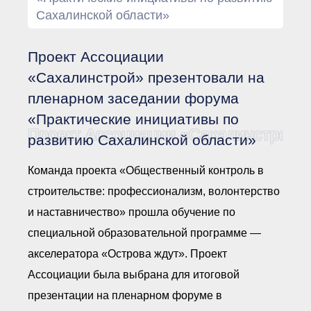
Документы Ассоциации
Сахалинской области»
● Организационные
документы
● Действующие документы
Проект Ассоциации
● Сбор предложений во
внутренние документы
«Сахалинстрой» презентовали на
Финансовая отчетность
пленарном заседании форума
Компенсационный фонд
«Практические инициативы по
Реестры Ассоциации
● Реестр членов
Проект Ассоциации «Сахалинстрой» 
развитию Сахалинской области»
Ассоциации
«Сахалинстрой»
● Реестр членов
Команда проекта «Общественный контроль в
Ассоциации,
осуществляющих
строительстве: профессионализм, волонтерство
строительный контроль
● Реестр членов
и наставничество» прошла обучение по
объединения
работодателей
специальной образовательной программе —
● Реестр членов
акселератора «Острова ждут». Проект
Ассоциации —
Застройщиков
Ассоциации была выбрана для итоговой
● Реестр членов
Ассоциации — технических
презентации на пленарном форуме в
заказчиков