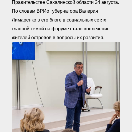
Правительстве Сахалинской области 24 августа.
● Реестр членов
Ассоциации с правом
По словам ВРИо губернатора Валерия
ООТСУО
● Реестр членов СРО
Лимаренко в его блоге в социальных сетях
имеющих строительные
лаборатории
главной темой на форуме стало вовлечение
Архив реестров
жителей островов в вопросы их развития.
Общественный контроль
Политика информационной
открытости
Антикоррупционная политика
Орган надзора
Охрана труда
Видеоматериалы
Членство в НКО
Работа в Общественных советах
Законодательство РФ по
техническим регламентам
Повышение квалификации,
профессиональная
переподготовка