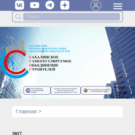
Вступить в Ассоциацию
Членам Ассоциации
Органы управления Ассоциации
● Общее собрание членов
● Правление
● Генеральный директор
Специализированные органы
Ассоциации
● Контрольный комитет
● Дисциплинарный комитет
РОССИЙСКИЙ
Лауреат специальной премии в
Российский союз строителей
● Архив
СТРОИТЕЛЬНЫЙ
области строительства
СТРОИТЕЛЬНАЯ СЛАВА
ОЛИМП
“Национальное Величие”- 2010
Протоколы органов управления
● Протоколы Общего
собрания
Главная
>
● Протоколы Правления
Протоколы специализированных
органов
2017