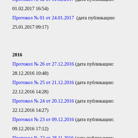
● Реестр членов
Ассоциации с правом
01.02.2017 16:54)
ООТСУО
Протокол № 01 от 24.01.2017
(дата публикации:
● Реестр членов СРО
имеющих строительные
25.01.2017 09:17)
лаборатории
Архив реестров
Общественный контроль
Политика информационной
2016
открытости
Антикоррупционная политика
П
ротокол № 26 от 27.12.2016
(дата публикации:
Орган надзора
28.12.2016 10:48)
Охрана труда
П
ротокол № 25 от 21.12.2016
(дата публикации:
Видеоматериалы
22.12.2016 14:28)
Членство в НКО
Работа в Общественных советах
П
ротокол № 24 от 20.12.2016
(дата публикации:
Законодательство РФ по
22.12.2016 14:27)
техническим регламентам
Повышение квалификации,
П
ротокол № 23 от 09.12.2016
(дата публикации:
профессиональная
переподготовка
09.12.2016 17:12)
П
ротокол № 22 от 28.11.2016
(дата публикации: