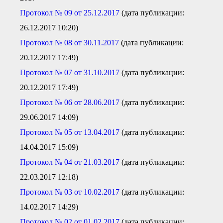
Документы Ассоциации
● Организационные
Протокол № 09 от 25.12.2017
(дата публикации:
документы
26.12.2017 10:20)
● Действующие документы
● Сбор предложений во
Протокол № 08 от 30.11.2017
(дата публикации:
внутренние документы
20.12.2017 17:49)
Финансовая отчетность
Протокол № 07 от 31.10.2017
(дата публикации:
Компенсационный фонд
Реестры Ассоциации
20.12.2017 17:49)
● Реестр членов
Ассоциации
Протокол № 06 от 28.06.2017
(дата публикации:
«Сахалинстрой»
29.06.2017 14:09)
● Реестр членов
Ассоциации,
Протокол № 05 от 13.04.2017
(дата публикации:
осуществляющих
строительный контроль
14.04.2017 15:09)
● Реестр членов
объединения
Протокол № 04 от 21.03.2017
(дата публикации:
работодателей
22.03.2017 12:18)
● Реестр членов
Ассоциации —
Застройщиков
Протокол № 03 от 10.02.2017
(дата публикации:
● Реестр членов
14.02.2017 14:29)
Ассоциации — технических
заказчиков
Протокол № 02 от 01.02.2017
(дата публикации: