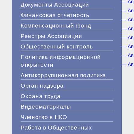
— Ав
Документы Ассоциации
— Ав
Финансовая отчетность
— Ав
Компенсационный фонд
— Ав
Реестры Ассоциации
— Ав
Общественный контроль
— Ав
— Ав
Политика информационной
открытости
— Ав
Антикоррупционная политика
Орган надзора
Охрана труда
Видеоматериалы
Членство в НКО
Работа в Общественных