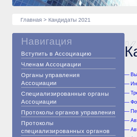
Главная
>
Кандидаты 2021
Навигация
К
К
Вступить в Ассоциацию
Членам Ассоциации
Органы управления
— Вы
Ассоциации
— Ин
— Тр
Специализированные органы
Ассоциации
— Фо
— Пе
Протоколы органов управления
— Ав
Протоколы
— Ав
специализированных органов