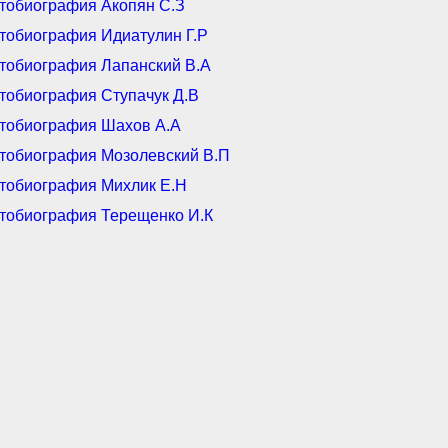
тобиография Акопян С.З
тобиография Идиатулин Г.Р
тобиография Лапанский В.А
тобиография Ступачук Д.В
тобиография Шахов А.А
тобиография Мозолевский В.П
тобиография Михлик Е.Н
тобиография Терещенко И.К