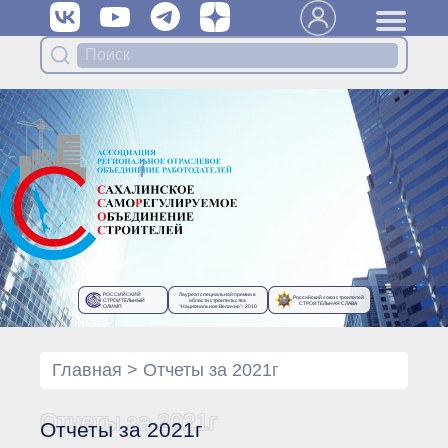
Вступить в Ассоциацию
Членам Ассоциации
Органы управления Ассоциации
● Общее собрание членов
● Правление
● Генеральный директор
Специализированные органы
Ассоциации
● Контрольный комитет
● Дисциплинарный комитет
РОССИЙСКИЙ
Лауреат специальной премии в
Российский союз строителей
● Архив
СТРОИТЕЛЬНЫЙ
области строительства
СТРОИТЕЛЬНАЯ СЛАВА
ОЛИМП
“Национальное Величие”- 2010
Протоколы органов управления
● Протоколы Общего
собрания
Главная
>
Отчеты за 2021г
● Протоколы Правления
Протоколы специализированных
Отчеты за 2021г
Отчеты за 2021г
органов