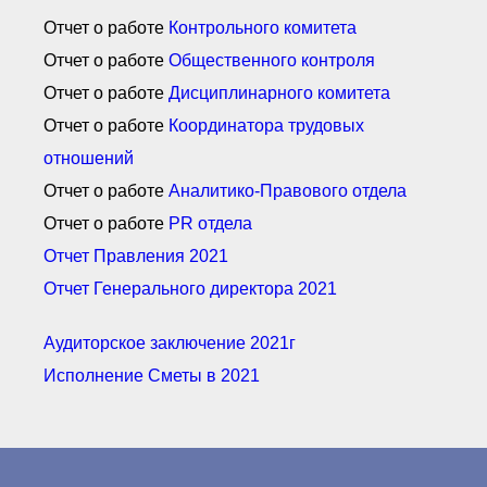
Документы Ассоциации
● Организационные
Отчет о работе
Контрольного комитета
документы
Отчет о работе
Общественного контроля
● Действующие документы
● Сбор предложений во
Отчет о работе
Дисциплинарного комитета
внутренние документы
Отчет о работе
Координатора трудовых
Финансовая отчетность
отношений
Компенсационный фонд
Реестры Ассоциации
Отчет о работе
Аналитико-Правового отдела
● Реестр членов
Ассоциации
Отчет о работе
PR отдела
«Сахалинстрой»
Отчет Правления 2021
● Реестр членов
Ассоциации,
Отчет Генерального директора 2021
осуществляющих
строительный контроль
● Реестр членов
Аудиторское заключение 2021г
объединения
работодателей
Исполнение Сметы в 2021
● Реестр членов
Ассоциации —
Застройщиков
● Реестр членов
Ассоциации — технических
заказчиков