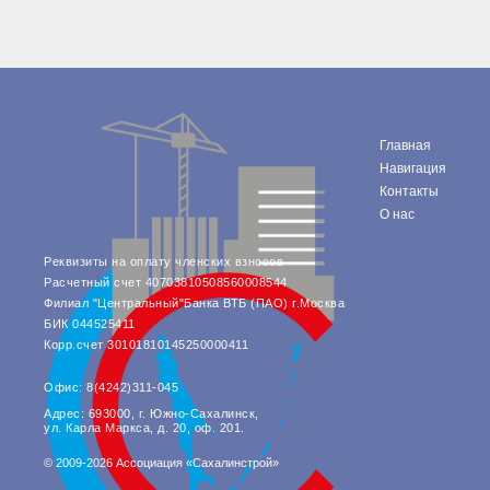
Документы Ассоциации
● Организационные
документы
● Действующие документы
● Сбор предложений во
внутренние документы
Финансовая отчетность
Главная
Компенсационный фонд
Навигация
Реестры Ассоциации
Контакты
● Реестр членов
О нас
Ассоциации
«Сахалинстрой»
● Реестр членов
Реквизиты на оплату членских взносов
Ассоциации,
Расчетный счет 40703810508560008544
осуществляющих
Филиал "Центральный"Банка ВТБ (ПАО) г.Москва
строительный контроль
БИК 044525411
● Реестр членов
Корр.счет 30101810145250000411
объединения
работодателей
Офис: 8(4242)311-045
● Реестр членов
Ассоциации —
Адрес: 693000, г. Южно-Сахалинск,
Застройщиков
ул. Карла Маркса, д. 20, оф. 201.
● Реестр членов
Ассоциации — технических
© 2009-2026 Ассоциация «Сахалинстрой»
заказчиков