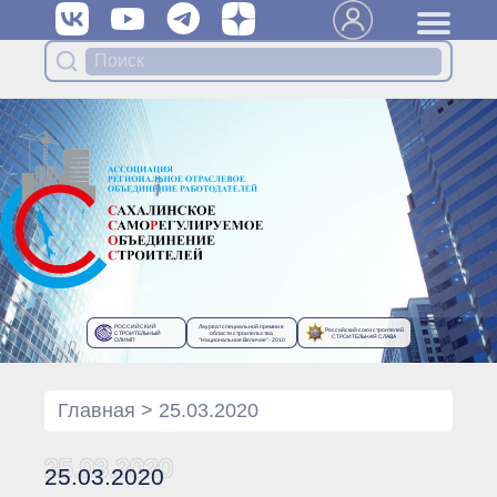
Вступить в Ассоциацию
Членам Ассоциации
Органы управления Ассоциации
● Общее собрание членов
● Правление
● Генеральный директор
Специализированные органы
Ассоциации
● Контрольный комитет
● Дисциплинарный комитет
РОССИЙСКИЙ
Лауреат специальной премии в
Российский союз строителей
● Архив
СТРОИТЕЛЬНЫЙ
области строительства
СТРОИТЕЛЬНАЯ СЛАВА
ОЛИМП
“Национальное Величие”- 2010
Протоколы органов управления
● Протоколы Общего
собрания
Главная
>
25.03.2020
● Протоколы Правления
Протоколы специализированных
25.03.2020
25.03.2020
органов