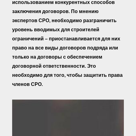
использованием конкурентных способов
● Реестр членов
Ассоциации с правом
заключения договоров. По мнению
ООТСУО
● Реестр членов СРО
экспертов СРО, необходимо разграничить
имеющих строительные
лаборатории
уровень вводимых для строителей
Архив реестров
ограничений – приостанавливается для них
Общественный контроль
право на все виды договоров подряда или
Политика информационной
открытости
только на договоры с обеспечением
Антикоррупционная политика
договорной ответственности. Это
Орган надзора
необходимо для того, чтобы защитить права
Охрана труда
Видеоматериалы
членов СРО.
Членство в НКО
Работа в Общественных советах
Законодательство РФ по
техническим регламентам
Повышение квалификации,
профессиональная
переподготовка