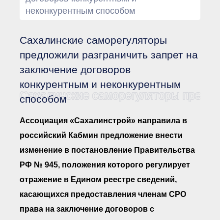
Документы Ассоциации
неконкурентным способом
● Организационные
документы
● Действующие документы
Сахалинские саморегуляторы
● Сбор предложений во
внутренние документы
предложили разграничить запрет на
Финансовая отчетность
заключение договоров
Компенсационный фонд
конкурентным и неконкурентным
Реестры Ассоциации
● Реестр членов
Сахалинские саморегуляторы предло
способом
Ассоциации
«Сахалинстрой»
● Реестр членов
Ассоциация «Сахалинстрой» направила в
Ассоциации,
осуществляющих
российский Кабмин предложение внести
строительный контроль
● Реестр членов
изменение в постановление Правительства
объединения
работодателей
РФ № 945, положения которого регулирует
● Реестр членов
отражение в Едином реестре сведений,
Ассоциации —
Застройщиков
касающихся предоставления членам СРО
● Реестр членов
Ассоциации — технических
права на заключение договоров с
заказчиков