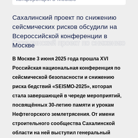
Документы Ассоциации
● Организационные
документы
Сахалинский проект по снижению
● Действующие документы
● Сбор предложений во
сейсмических рисков обсудили на
внутренние документы
Всероссийской конференции в
Финансовая отчетность
Сахалинский проект по снижению се
Москве
Компенсационный фонд
Реестры Ассоциации
● Реестр членов
В Москве 3 июня 2025 года прошла XVI
Ассоциации
«Сахалинстрой»
Российская национальная конференция по
● Реестр членов
сейсмической безопасности и снижению
Ассоциации,
осуществляющих
риска бедствий «SEISMO-2025», которая
строительный контроль
● Реестр членов
стала завершающей в череде мероприятий,
объединения
работодателей
посвящённых 30-летию памяти и урокам
● Реестр членов
Нефтегорского землетрясения. От имени
Ассоциации —
Застройщиков
строительного сообщества Сахалинской
● Реестр членов
Ассоциации — технических
области на ней выступил генеральный
заказчиков