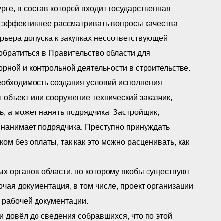
ге, в состав которой входит государственная
 и эффективнее рассматривать вопросы качества
рьера допуска к закупках несоответствующей
обратиться в Правительство области для
рной и контрольной деятельности в строительстве.
еобходимость создания условий исполнения
т объект или сооружение технический заказчик,
ь, а может нанять подрядчика. Застройщик,
н нанимает подрядчика. Преступно принуждать
м без оплаты, так как это можно расценивать, как
х органов области, по которому якобы существуют
очая документация, в том числе, проект организации
и рабочей документации.
и довёл до сведения собравшихся, что по этой