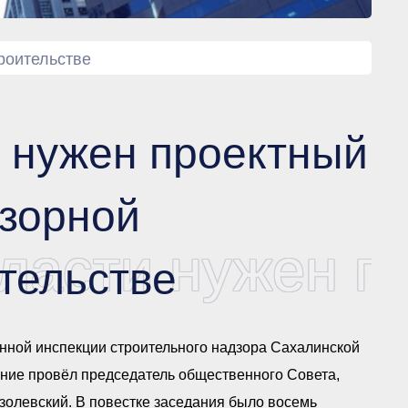
роительстве
 нужен проектный
зорной
ласти нужен п
тельстве
нной инспекции строительного надзора Сахалинской
ние провёл председатель общественного Совета,
олевский. В повестке заседания было восемь