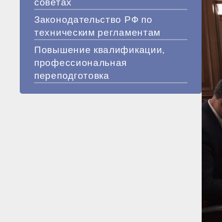
советах
Законодательство РФ по
техническим регламентам
Повышение квалификации,
профессиональная
переподготовка