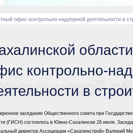
тный офис контрольно-надзорной деятельности в ст
ахалинской области
фис контрольно-над
ахалинской об
еятельности в строи
иренное заседание Общественного совета при Государстве
ти (ГИСН) состоялось в Южно-Сахалинске 26 июля. Заседа
ральный директор Ассоциации «Сахалинстрой» Валерий Моз