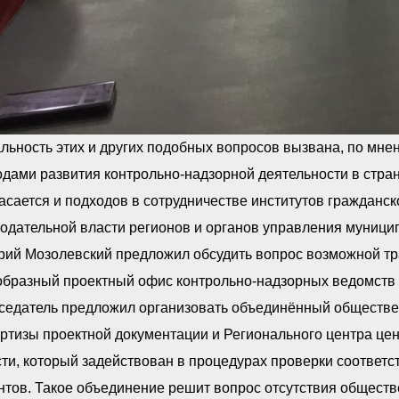
альность этих и других подобных вопросов вызвана, по м
дами развития контрольно-надзорной деятельности в стран
асается и подходов в сотрудничестве институтов гражданск
одательной власти регионов и органов управления муници
рий Мозолевский предложил обсудить вопрос возможной т
бразный проектный офис контрольно-надзорных ведомств р
седатель предложил организовать объединённый обществе
ртизы проектной документации и Регионального центра це
ти, который задействован в процедурах проверки соответ
тов. Такое объединение решит вопрос отсутствия обществе