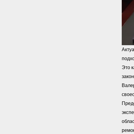
Акту
подхо
Это к
закон
Вале
своео
Пред
экспе
облас
ремон