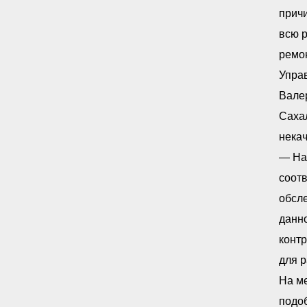
прич
всю р
ремо
Управ
Вале
Сахал
некач
— На
соотв
обсле
данно
конт
для р
На ме
подоб