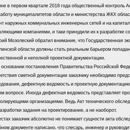
ине в первом квартале 2018 года общественный контроль А
аботу муниципалитетов области и министерства ЖКХ облас
нт наружных коммунальных инженерных сетей и на капита
ляющими компаниями, и таки принудили их к разработке с
рий Мозолеский обратил внимание, что Государственная э
инской области должны стать реальным барьером попадани
ественной и неполной проектной документации.
 основании постановления Правительства Российской Фед
етствия сметной документации заказчику необходимо пред
дования, дефектную ведомость и проектную документацию.
м вопросе. Иногда дефектная ведомость представляет прост
ролирующими организациями. Ведь Акт технического обсле
азработки задания на проектирование, а не наоборот.
стах заказчик абсолютно не понимает сущности акта обсле
ном документе написано, что слесарь, инженер и руковод