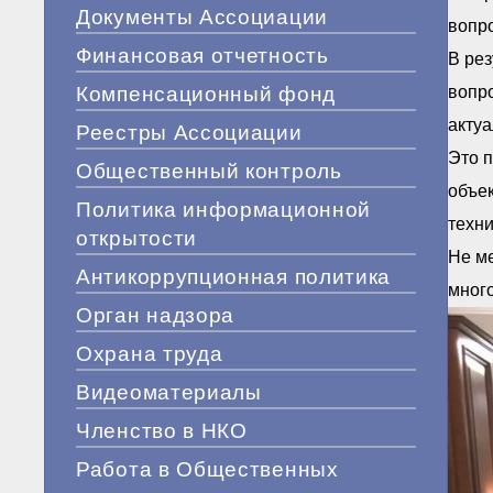
Документы Ассоциации
вопр
Финансовая отчетность
В рез
Компенсационный фонд
вопро
актуа
Реестры Ассоциации
Это 
Общественный контроль
объек
Политика информационной
техни
открытости
Не м
Антикоррупционная политика
мног
Орган надзора
Охрана труда
Видеоматериалы
Членство в НКО
Работа в Общественных