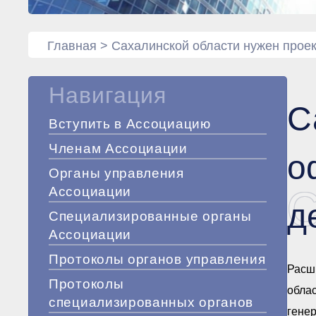
Главная
>
Сахалинской области нужен проек
Навигация
С
Вступить в Ассоциацию
Членам Ассоциации
о
Органы управления
С
Ассоциации
д
Специализированные органы
Ассоциации
Протоколы органов управления
Расш
Протоколы
облас
специализированных органов
гене