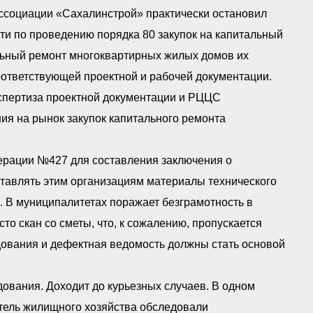
ссоциации «Сахалинстрой» практически остановил
ти по проведению порядка 80 закупок на капитальный
льный ремонт многоквартирных жилых домов их
оответствующей проектной и рабочей документации.
кспертиза проектной документации и РЦЦС
я на рынок закупок капитального ремонта
ерации №427 для составления заключения о
ставлять этим организациям материалы технического
 В муниципалитетах поражает безграмотность в
о скан со сметы, что, к сожалению, пропускается
дования и дефектная ведомость должны стать основой
дования. Доходит до курьезных случаев. В одном
итель жилищного хозяйства обследовали