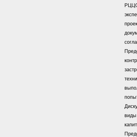
РЦЦС.
экспе
проек
докум
согла
Предс
контр
застр
техни
выпол
попыт
Диску
виды 
капит
Предс