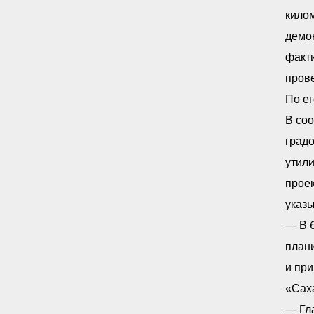
килом
демо
факти
прове
По ег
В соо
градо
утили
проек
указы
— В б
плани
и при
«Сах
— Гла