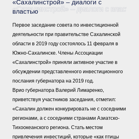
«Сахалинстрой» – диалоги с
Документы Ассоциации
● Организационные
«Сахалинстрой» – диалоги с властью
властью
документы
● Действующие документы
Первое заседание совета по инвестиционной
● Сбор предложений во
внутренние документы
деятельности при правительстве Сахалинской
Финансовая отчетность
области в 2019 году состоялось 11 февраля в
Компенсационный фонд
Южно-Сахалинске. Члены Ассоциации
Реестры Ассоциации
● Реестр членов
«Сахалинстрой» приняли активное участие в
Ассоциации
«Сахалинстрой»
обсуждении представленного инвестиционного
● Реестр членов
Ассоциации,
послания губернатора на 2019 год.
осуществляющих
строительный контроль
Врио губернатора Валерий Лимаренко,
● Реестр членов
объединения
приветствуя участников заседания, отметил:
работодателей
«Сахалин должен конкурировать не с соседними
● Реестр членов
Ассоциации —
регионами, а с соседними странами Азиатско-
Застройщиков
● Реестр членов
Тихоокеанского региона. Стать местом
Ассоциации — технических
заказчиков
привлечения инвестиций, которые «как птицы