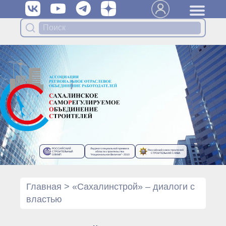
Вступить в Ассоциацию
Членам Ассоциации
Органы управления Ассоциации
● Общее собрание членов
● Правление
● Генеральный директор
Специализированные органы
Ассоциации
● Контрольный комитет
● Дисциплинарный комитет
РОССИЙСКИЙ
Лауреат специальной премии в
Российский союз строителей
● Архив
СТРОИТЕЛЬНЫЙ
области строительства
СТРОИТЕЛЬНАЯ СЛАВА
ОЛИМП
“Национальное Величие”- 2010
Протоколы органов управления
● Протоколы Общего
собрания
Главная
>
«Сахалинстрой» – диалоги с
● Протоколы Правления
властью
Протоколы специализированных
органов