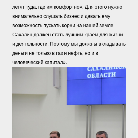
● Реестр членов
летят туда, где им комфортно». Для этого нужно
Ассоциации с правом
ООТСУО
внимательно слушать бизнес и давать ему
● Реестр членов СРО
имеющих строительные
возможность пускать корни на нашей земле.
лаборатории
Сахалин должен стать лучшим краем для жизни
Архив реестров
и деятельности. Поэтому мы должны вкладывать
Общественный контроль
Политика информационной
деньги не только в газ и нефть, но и в
открытости
человеческий капитал».
Антикоррупционная политика
Орган надзора
Охрана труда
Видеоматериалы
Членство в НКО
Работа в Общественных советах
Законодательство РФ по
техническим регламентам
Повышение квалификации,
профессиональная
переподготовка