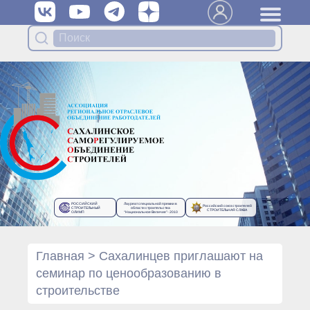
Вступить в Ассоциацию
Членам Ассоциации
Органы управления Ассоциации
● Общее собрание членов
● Правление
● Генеральный директор
Специализированные органы
Ассоциации
● Контрольный комитет
● Дисциплинарный комитет
РОССИЙСКИЙ
Лауреат специальной премии в
Российский союз строителей
● Архив
СТРОИТЕЛЬНЫЙ
области строительства
СТРОИТЕЛЬНАЯ СЛАВА
ОЛИМП
“Национальное Величие”- 2010
Протоколы органов управления
● Протоколы Общего
собрания
Главная
>
Сахалинцев приглашают на
● Протоколы Правления
семинар по ценообразованию в
Протоколы специализированных
строительстве
органов