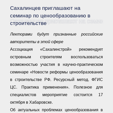
Документы Ассоциации
● Организационные
Сахалинцев приглашают на
документы
● Действующие документы
семинар по ценообразованию в
Сахалинцев приглашают на семинар 
● Сбор предложений во
строительстве
внутренние документы
Финансовая отчетность
Лекторами будут признанные российские
Компенсационный фонд
авторитеты в этой сфере
Реестры Ассоциации
● Реестр членов
Ассоциация «Сахалинстрой» рекомендует
Ассоциации
«Сахалинстрой»
островным строителям воспользоваться
● Реестр членов
Ассоциации,
возможностью участия в научно-практическом
осуществляющих
строительный контроль
семинаре «Новости реформы ценообразования
● Реестр членов
в строительстве РФ. Ресурсный метод. ФГИС
объединения
работодателей
ЦС. Практика применения». Полезное для
● Реестр членов
Ассоциации —
специалистов мероприятие состоится 17
Застройщиков
октября в Хабаровске.
● Реестр членов
Ассоциации — технических
Об актуальных проблемах ценообразования в
заказчиков