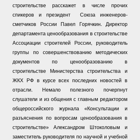
● Реестр членов
строительстве расскажет в числе прочих
Ассоциации с правом
ООТСУО
спикеров и президент Союза инженеров-
● Реестр членов СРО
имеющих строительные
сметчиков России Павел Горячкин. Директор
лаборатории
департамента ценообразования в строительстве
Архив реестров
Ассоциации строителей России, руководитель
Общественный контроль
группы по совершенствованию методических
Политика информационной
открытости
документов по ценообразованию в
Антикоррупционная политика
строительстве Министерства строительства и
Орган надзора
Охрана труда
ЖКХ РФ в курсе всех последних новостей в
Видеоматериалы
отрасли. Немало полезного почерпнут
Членство в НКО
слушатели и из общения с главным редактором
Работа в Общественных советах
Законодательство РФ по
общероссийского журнала «Консультации и
техническим регламентам
разъяснения по вопросам ценообразования в
Повышение квалификации,
профессиональная
строительстве» Александром Штоколовым и
переподготовка
заместитель руководителя по научной и учебной