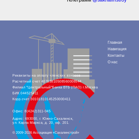
Главная
Навигация
Контакты
О нас
Реквизиты на оплату членских взносов
Расчетный счет 40703810508560008544
Филиал "Центральный"Банка ВТБ (ПАО) г.Москва
БИК 044525411
Корр.счет 30101810145250000411
Офис: 8(4242)311-045
Адрес: 693000, г. Южно-Сахалинск,
ул. Карла Маркса, д. 20, оф. 201.
© 2009-2026 Ассоциация «Сахалинстрой»