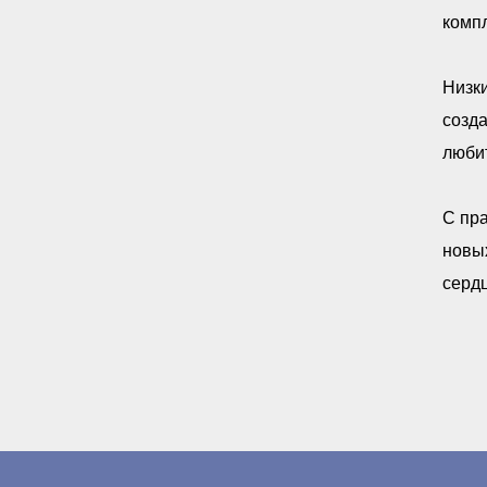
компл
Низки
созда
любит
С пра
новых
сердц