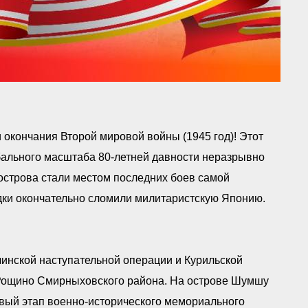
окончания Второй мировой войны (1945 год)! Этот
бального масштаба 80-летней давности неразрывно
острова стали местом последних боев самой
дки окончательно сломили милитаристскую Японию.
инской наступательной операции и Курильской
 Рощино Смирныховского района. На острове Шумшу
вый этап военно-исторического мемориального