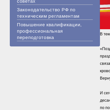
советах
Законодательство РФ по
техническим регламентам
Повышение квалификации,
профессиональная
В тек
переподготовка
«Позд
празд
связа
крово
Верну
И сег
деса
по п