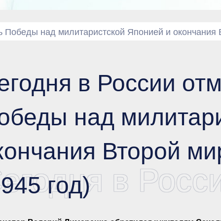
ь Победы над милитаристской Японией и окончания 
егодня в России от
обеды над милитари
кончания Второй ми
егодня в Росс
1945 год)