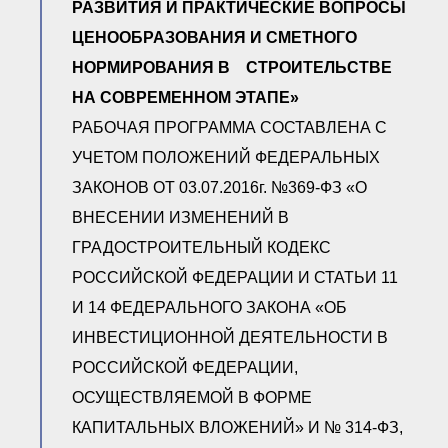
РАЗВИТИЯ И ПРАКТИЧЕСКИЕ ВОПРОСЫ
● Реестр членов
Ассоциации с правом
ЦЕНООБРАЗОВАНИЯ И СМЕТНОГО
ООТСУО
● Реестр членов СРО
НОРМИРОВАНИЯ В СТРОИТЕЛЬСТВЕ
имеющих строительные
лаборатории
НА СОВРЕМЕННОМ ЭТАПЕ»
Архив реестров
РАБОЧАЯ ПРОГРАММА СОСТАВЛЕНА С
Общественный контроль
УЧЕТОМ ПОЛОЖЕНИЙ ФЕДЕРАЛЬНЫХ
Политика информационной
открытости
ЗАКОНОВ ОТ 03.07.2016г. №369-ФЗ «О
Антикоррупционная политика
ВНЕСЕНИИ ИЗМЕНЕНИЙ В
Орган надзора
ГРАДОСТРОИТЕЛЬНЫЙ КОДЕКС
Охрана труда
Видеоматериалы
РОССИЙСКОЙ ФЕДЕРАЦИИ И СТАТЬИ 11
Членство в НКО
И 14 ФЕДЕРАЛЬНОГО ЗАКОНА «ОБ
Работа в Общественных советах
ИНВЕСТИЦИОННОЙ ДЕЯТЕЛЬНОСТИ В
Законодательство РФ по
техническим регламентам
РОССИЙСКОЙ ФЕДЕРАЦИИ,
Повышение квалификации,
ОСУЩЕСТВЛЯЕМОЙ В ФОРМЕ
профессиональная
переподготовка
КАПИТАЛЬНЫХ ВЛОЖЕНИЙ» И № 314-ФЗ,