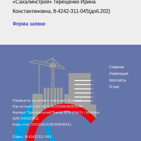
«Сахалинстрой» Терещенко Ирина
Константиновна, 8-4242-311-045(доб.202)
Форма заявки
Главная
Навигация
Контакты
О нас
Реквизиты на оплату членских взносов
Расчетный счет 40703810508560008544
Филиал "Центральный"Банка ВТБ (ПАО) г.Москва
БИК 044525411
Корр.счет 30101810145250000411
Офис: 8(4242)311-045