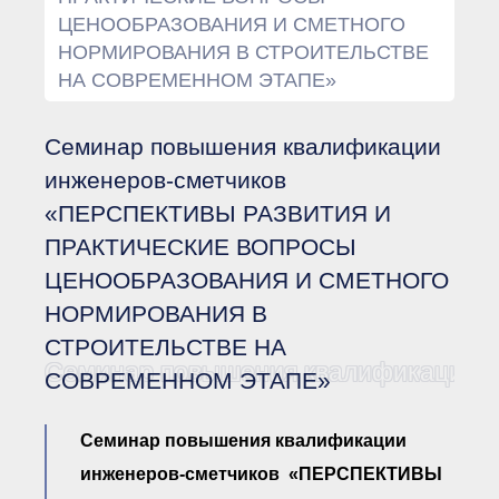
Документы Ассоциации
ЦЕНООБРАЗОВАНИЯ И СМЕТНОГО
● Организационные
документы
НОРМИРОВАНИЯ В СТРОИТЕЛЬСТВЕ
● Действующие документы
НА СОВРЕМЕННОМ ЭТАПЕ»
● Сбор предложений во
внутренние документы
Финансовая отчетность
Семинар повышения квалификации
Компенсационный фонд
инженеров-сметчиков
Реестры Ассоциации
● Реестр членов
«ПЕРСПЕКТИВЫ РАЗВИТИЯ И
Ассоциации
«Сахалинстрой»
ПРАКТИЧЕСКИЕ ВОПРОСЫ
● Реестр членов
ЦЕНООБРАЗОВАНИЯ И СМЕТНОГО
Ассоциации,
осуществляющих
НОРМИРОВАНИЯ В
строительный контроль
● Реестр членов
СТРОИТЕЛЬСТВЕ НА
объединения
Семинар повышения квалификац
работодателей
СОВРЕМЕННОМ ЭТАПЕ»
● Реестр членов
Ассоциации —
Застройщиков
Семинар повышения квалификации
● Реестр членов
Ассоциации — технических
инженеров-сметчиков «ПЕРСПЕКТИВЫ
заказчиков