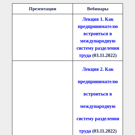
Документы Ассоциации
● Организационные
Презентации
Вебинары
документы
● Действующие документы
Лекция 1. Как
● Сбор предложений во
предпринимателю
внутренние документы
встроиться в
Финансовая отчетность
международную
Компенсационный фонд
систему разделения
Реестры Ассоциации
труда
(03.11.2022)
● Реестр членов
Ассоциации
«Сахалинстрой»
Лекция 2. Как
● Реестр членов
Ассоциации,
осуществляющих
предпринимателю
строительный контроль
● Реестр членов
встроиться в
объединения
работодателей
международную
● Реестр членов
Ассоциации —
Застройщиков
систему разделения
● Реестр членов
Ассоциации — технических
труда
(03.11.2022)
заказчиков