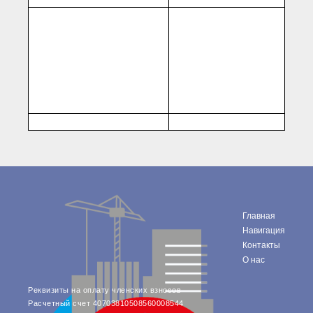
● Реестр членов
Ассоциации с правом
ООТСУО
● Реестр членов СРО
имеющих строительные
лаборатории
Архив реестров
Общественный контроль
Политика информационной
открытости
Антикоррупционная политика
Орган надзора
Охрана труда
Видеоматериалы
Членство в НКО
Главная
Работа в Общественных советах
Навигация
Законодательство РФ по
Контакты
техническим регламентам
О нас
Повышение квалификации,
профессиональная
переподготовка
Реквизиты на оплату членских взносов
Расчетный счет 40703810508560008544