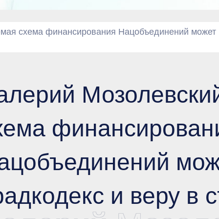
мая схема финансирования Нацобъединений может р
алерий Мозолевски
хема финансирован
ацобъединений мож
радкодекс и веру в 