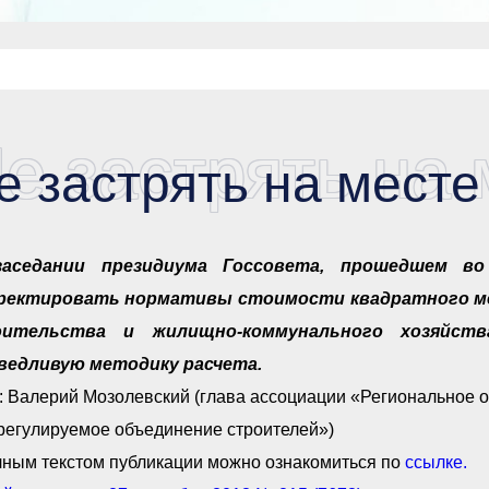
е застрять на 
е застрять на месте
заседании президиума Госсовета, прошедшем в
ректировать нормативы стоимости квадратного ме
оительства и жилищно-коммунального хозяйст
ведливую методику расчета.
т: Валерий Мозолевский (глава ассоциации «Региональное
регулируемое объединение строителей»)
лным текстом публикации можно ознакомиться по
ссылке.