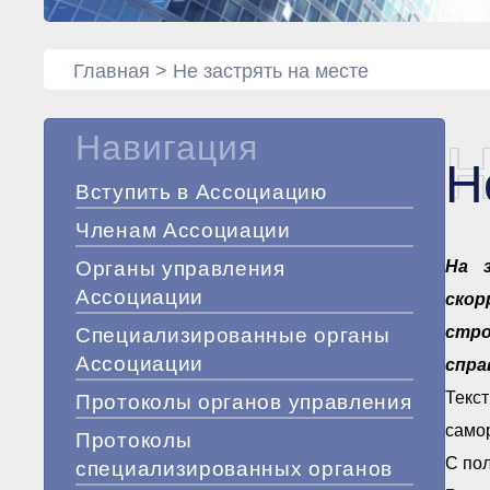
Главная
>
Не застрять на месте
Навигация
Н
Н
Вступить в Ассоциацию
Членам Ассоциации
Органы управления
На 
Ассоциации
скор
стр
Специализированные органы
Ассоциации
спра
Текс
Протоколы органов управления
само
Протоколы
С по
специализированных органов