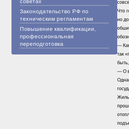
советах
совсе
Законодательство РФ по
Что г
техническим регламентам
но до
обшив
Повышение квалификации,
профессиональная
обозн
переподготовка
— Как
так «
быть,
— О 
Однак
госуд
Жиль
прош
отоп
подъ