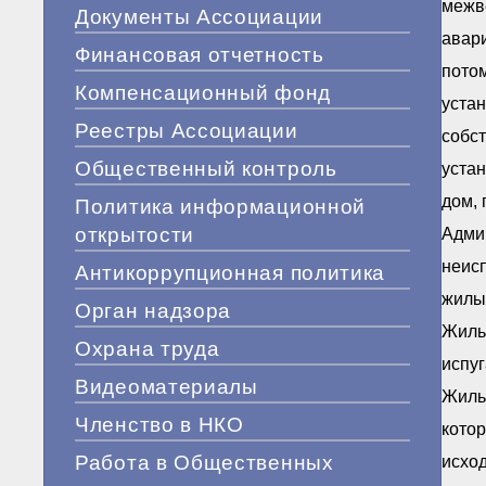
межв
Документы Ассоциации
авар
Финансовая отчетность
потом
Компенсационный фонд
уста
Реестры Ассоциации
собс
Общественный контроль
устан
дом,
Политика информационной
открытости
Адми
неисп
Антикоррупционная политика
жилы
Орган надзора
Жильц
Охрана труда
испуг
Видеоматериалы
Жиль
Членство в НКО
кото
Работа в Общественных
исхо