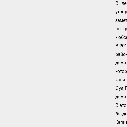
В де
утве
заме
постр
к об
В 20
район
дома
кото
капи
Суд Г
дома.
В эт
безд
Капи