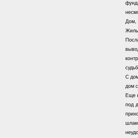
фунд
несмо
Дом,
Жильц
Посл
вывод
контр
судьб
С дом
дом с
Еще в
под 
прих
шлак
неудо