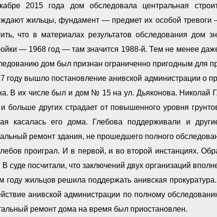
кабре 2015 года дом обследовала центральная строит
рждают жильцы, фундамент — предмет их особой тревоги 
тить, что в материалах результатов обследования дом з
ойки — 1968 год — там значится 1988-й. Тем не менее да
следованию дом был признан ограниченно пригодным для п
17 году вышло постановление анивской администрации о п
а. В их числе был и дом № 15 на ул. Дьяконова. Николай Г
 и больше других страдает от повышенного уровня грунто
рая касалась его дома. Глебова поддерживали и другие
тальный ремонт здания, не прошедшего полного обследова
лебов проиграл. И в первой, и во второй инстанциях. Об
 В суде посчитали, что заключений двух организаций вполн
ом году жильцов решила поддержать анивская прокуратура
ействие анивской администрации по полному обследованию
тальный ремонт дома на время был приостановлен.