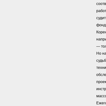
соот
работ
суди
фонда
Корен
напри
— то
Но на
судь
техн
обсле
прое
инст
масс
Ежего