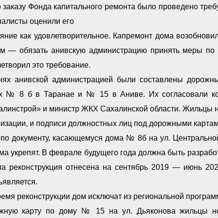
 заказу Фонда капитального ремонта было проведено треб
иалисты оценили его
ояние как удовлетворительное. Капремонт дома возобнови
им — обязать анивскую администрацию принять меры по 
етворил это требование.
нях анивской администрацией были составлены дорожны
х № 8 б в Таранае и № 15 в Аниве. Их согласовали ко
алинстрой» и министр ЖКХ Сахалинской области. Жильцы н
изации, и подписи должностных лиц под дорожными картами
 по документу, касающемуся дома № 8б на ул. Центрально
ма укрепят. В феврале будущего года должна быть разрабо
ма реконструкция отнесена на сентябрь 2019 — июнь 202
ъявляется.
емя реконструкции дом исключат из региональной программ
жную карту по дому № 15 на ул. Дьяконова жильцы н