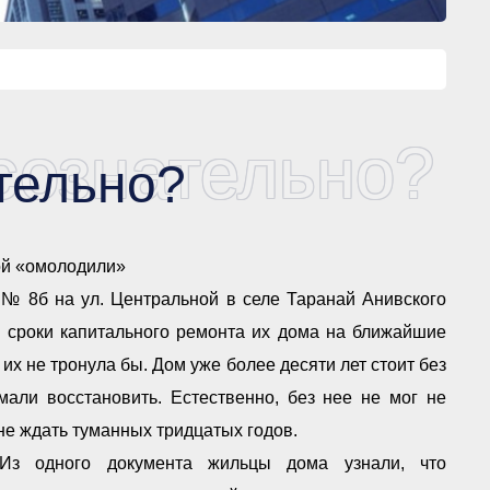
сознательно?
тельно?
гой «омолодили»
 № 8б на ул. Центральной в селе Таранай Анивского
ь сроки капитального ремонта их дома на ближайшие
а их не тронула бы. Дом уже более десяти лет стоит без
али восстановить. Естественно, без нее не мог не
 не ждать туманных тридцатых годов.
Из одного документа жильцы дома узнали, что