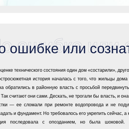
о ошибке или 
о ошибке или созна
ценке технического состояния один дом «состарили», дру
остросюжетная история началась с того, что жильцы дома
на обратились в районную власть с просьбой передвинут
 Так считают они сами. Дескать, не трогали бы власть, и он
стки — ее сломали при ремонте водопровода и не подум
адать и фундамент. Но требовалось его укрепить сейчас, а
ция последовала с опозданием, но была шоковой. 