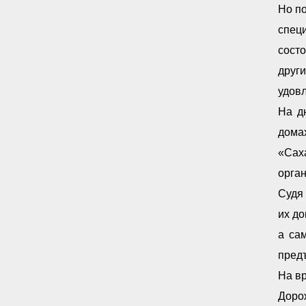
Но по
спец
сост
друг
удовл
На д
дома
«Сах
орган
Судя
их до
а са
пред
На вр
Доро