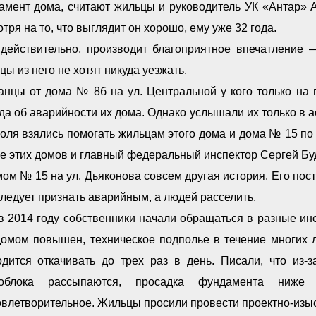
амент дома, считают жильцы и руководитель УК «Антар»
тря на то, что выглядит он хорошо, ему уже 32 года.
 действительно, производит благоприятное впечатление 
ы из него не хотят никуда уезжать.
анцы от дома № 8б на ул. Центральной у кого только на 
а об аварийности их дома. Однако услышали их только в 
оля взялись помогать жильцам этого дома и дома № 15 по
е этих домов и главный федеральный инспектор Сергей Бу
ом № 15 на ул. Дьяконова совсем другая история. Его пост
ледует признать аварийным, а людей расселить.
 2014 году собственники начали обращаться в разные инс
домом повышен, техническое подполье в течение многих 
одится откачивать до трех раз в день. Писали, что из-
облока рассыпаются, просадка фундамента ниж
влетворительное. Жильцы просили провести проектно-изыс