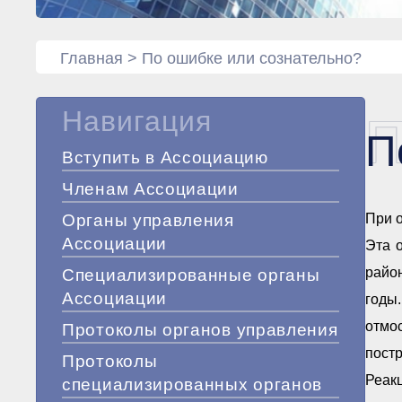
Главная
>
По ошибке или сознательно?
Навигация
П
П
Вступить в Ассоциацию
Членам Ассоциации
Органы управления
При о
Ассоциации
Эта 
райо
Специализированные органы
Ассоциации
годы.
отмо
Протоколы органов управления
постр
Протоколы
Реак
специализированных органов