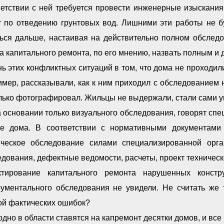
ветствии с ней требуется провести инженерные изыскани
 по отведению грунтовых вод. Лишними эти работы не буд
ться дальше, настаивая на действительно полном обслед
 капитального ремонта, по его мнению, назвать полным и 
ь этих конфликтных ситуаций в том, что дома не проходи
мер, рассказывали, как к ним приходил с обследованием 
лько фотографировал. Жильцы не выдержали, стали сами у
 основании только визуального обследования, говорят сп
бе дома. В соответствии с нормативными документами 
ическое обследование силами специализированной орга
дования, дефектные ведомости, расчеты, проект техническ
ктирование капитального ремонта нарушенных конст
рументального обследования не увидели. Не считать же 
ой фактических ошибок?
дно в области ставятся на капремонт десятки домов, и все 