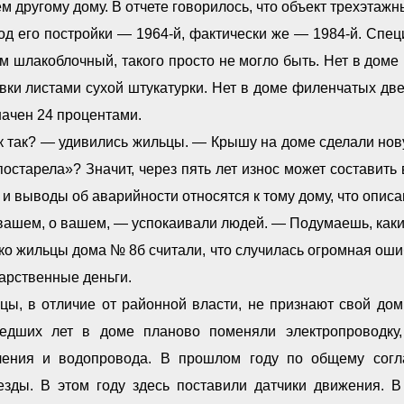
м другому дому. В отчете говорилось, что объект трехэта
од его постройки — 1964-й, фактически же — 1984-й. Спец
м шлакоблочный, такого просто не могло быть. Нет в дом
ки листами сухой штукатурки. Нет в доме филенчатых две
ачен 24 процентами.
 так? — удивились жильцы. — Крышу на доме сделали нову
постарела»? Значит, через пять лет износ может составит
 и выводы об аварийности относятся к тому дому, что опи
вашем, о вашем, — успокаивали людей. — Подумаешь, каки
о жильцы дома № 8б считали, что случилась огромная ошибк
арственные деньги.
цы, в отличие от районной власти, не признают свой дом
едших лет в доме планово поменяли электропроводку,
ления и водопровода. В прошлом году по общему согл
езды. В этом году здесь поставили датчики движения. В