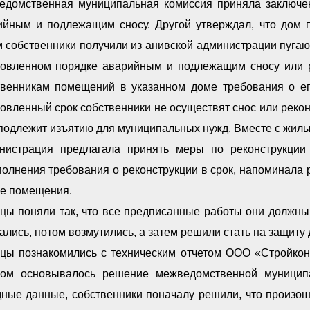
едомственная муниципальная комиссия приняла заключе
ийным и подлежащим сносу. Другой утверждал, что дом 
 собственники получили из анивской администрации пугаю
новленном порядке аварийным и подлежащим сносу или р
твенникам помещений в указанном доме требования о его
овленный срок собственники не осуществят снос или реко
 подлежит изъятию для муниципальных нужд. Вместе с жи
нистрация предлагала принять меры по реконструкции
олнения требования о реконструкции в срок, напоминала р
е помещения.
ы поняли так, что все предписанные работы они должны п
ались, потом возмутились, а затем решили стать на защиту 
цы познакомились с техническим отчетом ООО «Стройконт
ром основывалось решение межведомственной муниципа
дные данные, собственники поначалу решили, что произо