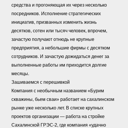
● Реестр членов
средства и прогоняющая их через несколько
Ассоциации с правом
ООТСУО
посредников. Исполнение стратегических
● Реестр членов СРО
имеющих строительные
инициатив, призванных изменить жизнь
лаборатории
десятков, сотен или тысяч человек, впрочем,
Архив реестров
зачастую получают отнюдь не крупные
Общественный контроль
предприятия, а небольшие фирмы с десятком
Политика информационной
открытости
сотрудников. И зачастую дожидаться денег за
Антикоррупционная политика
выполненные работы им приходится долгие
Орган надзора
Охрана труда
месяцы.
Видеоматериалы
Зашиваемся с перешивкой
Членство в НКО
Компания с необычным названием «Бурим
Работа в Общественных советах
Законодательство РФ по
скважины, бьем сваи» работает на сахалинском
техническим регламентам
рынке уже несколько лет. В списке крупных
Повышение квалификации,
профессиональная
проектов организации — работа на стройке
переподготовка
Сахалинской ГРЭС-2, где компания «удачно