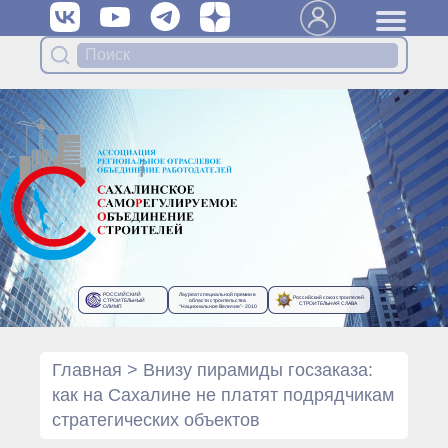
Вступить в Ассоциацию
Членам Ассоциации
Органы управления Ассоциации
● Общее собрание членов
● Правление
● Генеральный директор
Специализированные органы
Ассоциации
● Контрольный комитет
● Дисциплинарный комитет
РОССИЙСКИЙ
Лауреат специальной премии в
Российский союз строителей
● Архив
СТРОИТЕЛЬНЫЙ
области строительства
СТРОИТЕЛЬНАЯ СЛАВА
ОЛИМП
“Национальное Величие”- 2010
Протоколы органов управления
● Протоколы Общего
собрания
Главная
>
Внизу пирамиды госзаказа:
● Протоколы Правления
как на Сахалине не платят подрядчикам
Протоколы специализированных
стратегических объектов
органов