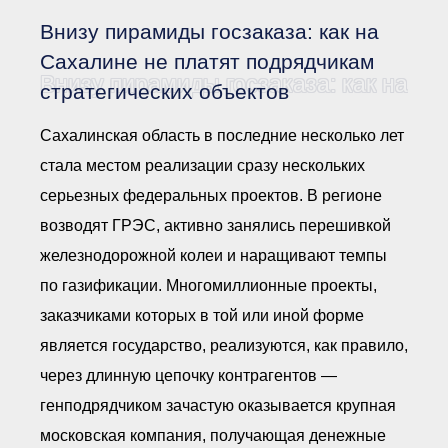
Документы Ассоциации
● Организационные
Внизу пирамиды госзаказа: как на
документы
● Действующие документы
Сахалине не платят подрядчикам
Внизу пирамиды госзаказа: как на Са
● Сбор предложений во
стратегических объектов
внутренние документы
Финансовая отчетность
Сахалинская область в последние несколько лет
Компенсационный фонд
стала местом реализации сразу нескольких
Реестры Ассоциации
● Реестр членов
серьезных федеральных проектов. В регионе
Ассоциации
«Сахалинстрой»
возводят ГРЭС, активно занялись перешивкой
● Реестр членов
Ассоциации,
железнодорожной колеи и наращивают темпы
осуществляющих
строительный контроль
по газификации. Многомиллионные проекты,
● Реестр членов
заказчиками которых в той или иной форме
объединения
работодателей
является государство, реализуются, как правило,
● Реестр членов
Ассоциации —
через длинную цепочку контрагентов —
Застройщиков
генподрядчиком зачастую оказывается крупная
● Реестр членов
Ассоциации — технических
московская компания, получающая денежные
заказчиков