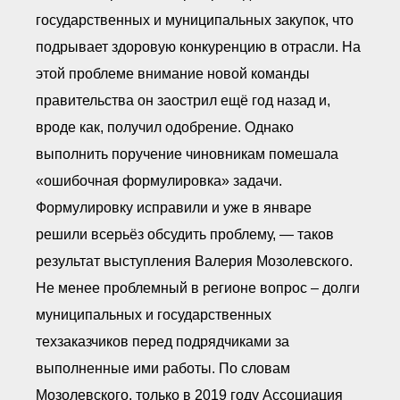
● Реестр членов
государственных и муниципальных закупок, что
Ассоциации с правом
ООТСУО
подрывает здоровую конкуренцию в отрасли. На
● Реестр членов СРО
имеющих строительные
этой проблеме внимание новой команды
лаборатории
правительства он заострил ещё год назад и,
Архив реестров
вроде как, получил одобрение. Однако
Общественный контроль
Политика информационной
выполнить поручение чиновникам помешала
открытости
«ошибочная формулировка» задачи.
Антикоррупционная политика
Орган надзора
Формулировку исправили и уже в январе
Охрана труда
решили всерьёз обсудить проблему, — таков
Видеоматериалы
результат выступления Валерия Мозолевского.
Членство в НКО
Не менее проблемный в регионе вопрос – долги
Работа в Общественных советах
Законодательство РФ по
муниципальных и государственных
техническим регламентам
техзаказчиков перед подрядчиками за
Повышение квалификации,
профессиональная
переподготовка
выполненные ими работы. По словам
Мозолевского, только в 2019 году Ассоциация