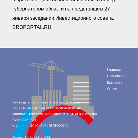
губернатором области на предстоящем 27
января заседании Инвестиционного совета.
SROPORTAL.RU
Главная
Навигация
Контакты
О нас
Реквизиты на оплату членских взносов
Расчетный счет 40703810508560008544
Филиал "Центральный"Банка ВТБ (ПАО) г.Москва
БИК 044525411
Корр.счет 30101810145250000411
Офис: 8(4242)311-045