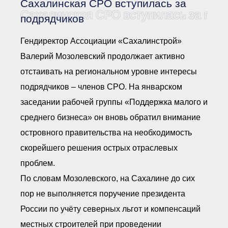
Сахалинская СРО вступилась за
Документы Ассоциации
● Организационные
Сахалинская СРО вступилась за под
подрядчиков
документы
● Действующие документы
Гендиректор Ассоциации «Сахалинстрой»
● Сбор предложений во
внутренние документы
Валерий Мозолевский продолжает активно
Финансовая отчетность
отстаивать на региональном уровне интересы
Компенсационный фонд
подрядчиков – членов СРО. На январском
Реестры Ассоциации
● Реестр членов
заседании рабочей группы «Поддержка малого и
Ассоциации
«Сахалинстрой»
среднего бизнеса» он вновь обратил внимание
● Реестр членов
Ассоциации,
островного правительства на необходимость
осуществляющих
строительный контроль
скорейшего решения острых отраслевых
● Реестр членов
объединения
проблем.
работодателей
По словам Мозолевского, на Сахалине до сих
● Реестр членов
Ассоциации —
пор не выполняется поручение президента
Застройщиков
● Реестр членов
России по учёту северных льгот и компенсаций
Ассоциации — технических
заказчиков
местных строителей при проведении