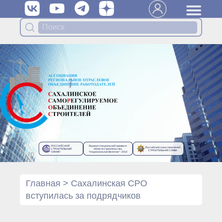
Вступить в Ассоциацию
Членам Ассоциации
Органы управления Ассоциации
● Общее собрание членов
● Правление
● Генеральный директор
Специализированные органы
Ассоциации
● Контрольный комитет
● Дисциплинарный комитет
РОССИЙСКИЙ
Лауреат специальной премии в
Российский союз строителей
● Архив
СТРОИТЕЛЬНЫЙ
области строительства
СТРОИТЕЛЬНАЯ СЛАВА
ОЛИМП
“Национальное Величие”- 2010
Протоколы органов управления
● Протоколы Общего
собрания
Главная
>
Сахалинская СРО
● Протоколы Правления
вступилась за подрядчиков
Протоколы специализированных
органов