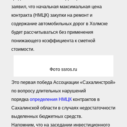
● Реестр членов
заявил, что начальная максимальная цена
Ассоциации с правом
ООТСУО
контракта (НМЦК) закупки на ремонт и
● Реестр членов СРО
имеющих строительные
содержание автомобильных дорог в Холмске
лаборатории
будет рассчитываться без применения
Архив реестров
понижающего коэффициента к сметной
Общественный контроль
Политика информационной
стоимости.
открытости
Антикоррупционная политика
Орган надзора
Фото ssros.ru
Охрана труда
Видеоматериалы
Это первая победа Ассоциации «Сахалинстрой»
Членство в НКО
по вопросу длительных нарушений
Работа в Общественных советах
Законодательство РФ по
порядка
определения НМЦК
контрактов в
техническим регламентам
Сахалинской области в случаях недостаточности
Повышение квалификации,
профессиональная
выделенных бюджетных средств.
переподготовка
Напомним, что на заседании инвестиционного