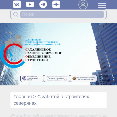
Вступить в Ассоциацию
Членам Ассоциации
Органы управления Ассоциации
● Общее собрание членов
● Правление
● Генеральный директор
Специализированные органы
Ассоциации
● Контрольный комитет
● Дисциплинарный комитет
РОССИЙСКИЙ
Лауреат специальной премии в
Российский союз строителей
● Архив
СТРОИТЕЛЬНЫЙ
области строительства
СТРОИТЕЛЬНАЯ СЛАВА
ОЛИМП
“Национальное Величие”- 2010
Протоколы органов управления
● Протоколы Общего
собрания
Главная
>
С заботой о строителях-
● Протоколы Правления
северянах
Протоколы специализированных
органов
С заботой о строителях-северянах