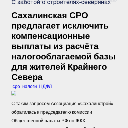
С заботой о строителях-северянах
Документы Ассоциации
● Организационные
документы
Сахалинская СРО
● Действующие документы
предлагает исключить
● Сбор предложений во
внутренние документы
компенсационные
Финансовая отчетность
Компенсационный фонд
выплаты из расчёта
Реестры Ассоциации
● Реестр членов
налогооблагаемой базы
Ассоциации
«Сахалинстрой»
для жителей Крайнего
● Реестр членов
Ассоциации,
Севера
осуществляющих
строительный контроль
сро
налоги
НДФЛ
● Реестр членов
объединения
работодателей
● Реестр членов
С таким запросом Ассоциация «Сахалинстрой»
Ассоциации —
Застройщиков
обратилась к председателю комиссии
● Реестр членов
Ассоциации — технических
Общественной палаты РФ по ЖКХ,
заказчиков