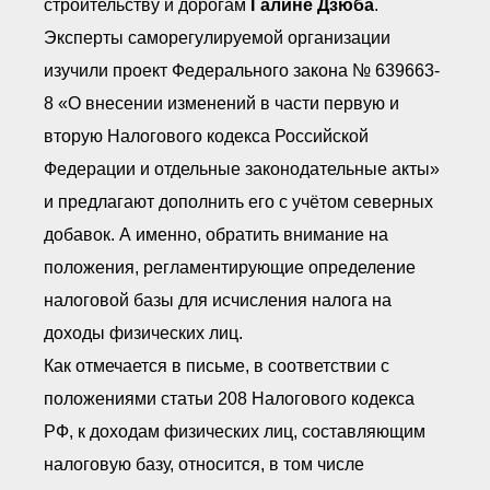
строительству и дорогам
Галине Дзюба
.
● Реестр членов
Ассоциации с правом
Эксперты саморегулируемой организации
ООТСУО
● Реестр членов СРО
изучили проект Федерального закона № 639663-
имеющих строительные
лаборатории
8 «О внесении изменений в части первую и
Архив реестров
вторую Налогового кодекса Российской
Общественный контроль
Федерации и отдельные законодательные акты»
Политика информационной
открытости
и предлагают дополнить его с учётом северных
Антикоррупционная политика
добавок. А именно, обратить внимание на
Орган надзора
положения, регламентирующие определение
Охрана труда
налоговой базы для исчисления налога на
Видеоматериалы
Членство в НКО
доходы физических лиц.
Работа в Общественных советах
Как отмечается в письме, в соответствии с
Законодательство РФ по
техническим регламентам
положениями статьи 208 Налогового кодекса
Повышение квалификации,
РФ, к доходам физических лиц, составляющим
профессиональная
переподготовка
налоговую базу, относится, в том числе