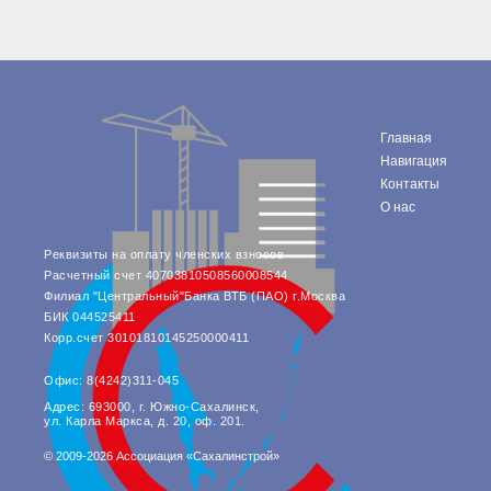
Главная
Навигация
Контакты
О нас
Реквизиты на оплату членских взносов
Расчетный счет 40703810508560008544
Филиал "Центральный"Банка ВТБ (ПАО) г.Москва
БИК 044525411
Корр.счет 30101810145250000411
Офис: 8(4242)311-045
Адрес: 693000, г. Южно-Сахалинск,
ул. Карла Маркса, д. 20, оф. 201.
© 2009-2026 Ассоциация «Сахалинстрой»