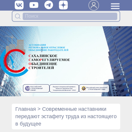
Вступить в Ассоциацию
Членам Ассоциации
Органы управления Ассоциации
● Общее собрание членов
● Правление
● Генеральный директор
Специализированные органы
Ассоциации
● Контрольный комитет
● Дисциплинарный комитет
РОССИЙСКИЙ
Лауреат специальной премии в
Российский союз строителей
● Архив
СТРОИТЕЛЬНЫЙ
области строительства
СТРОИТЕЛЬНАЯ СЛАВА
ОЛИМП
“Национальное Величие”- 2010
Протоколы органов управления
● Протоколы Общего
собрания
Главная
>
Современные наставники
● Протоколы Правления
передают эстафету труда из настоящего
Протоколы специализированных
в будущее
органов