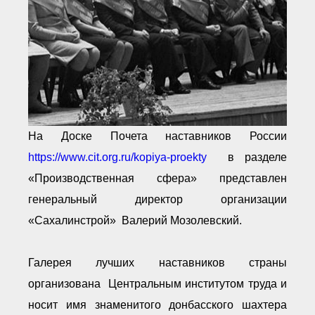
● Реестр членов
Ассоциации с правом
ООТСУО
● Реестр членов СРО
имеющих строительные
лаборатории
Архив реестров
Общественный контроль
Политика информационной
открытости
На Доске Почета наставников России
Антикоррупционная политика
https://www.cit.org.ru/kopiya-proekty
в разделе
Орган надзора
Охрана труда
«Производственная сфера» представлен
Видеоматериалы
генеральный директор организации
Членство в НКО
«Сахалинстрой» Валерий Мозолевский.
Работа в Общественных советах
Законодательство РФ по
техническим регламентам
Галерея лучших наставников страны
Повышение квалификации,
профессиональная
организована Центральным институтом труда и
переподготовка
носит имя знаменитого донбасского шахтера