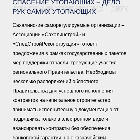
СПАСЕНИЕ УТОПАЮЩИХ – ДЕЛО
Документы Ассоциации
● Организационные
СПАСЕНИЕ УТОПАЮЩИХ – ДЕЛО Р
РУК САМИХ УТОПАЮЩИХ
документы
● Действующие документы
Сахалинские саморегулируемые организации –
● Сбор предложений во
внутренние документы
Ассоциации «Сахалинстрой» и
Финансовая отчетность
«СпецСтройРеконструкция» готовят
Компенсационный фонд
предложения в рамках государственных пакетов
Реестры Ассоциации
● Реестр членов
мер поддержки отрасли, требующие участия
Ассоциации
«Сахалинстрой»
регионального Правительства. Необходимы
● Реестр членов
Ассоциации,
несколько распоряжений областного
осуществляющих
строительный контроль
Правительства для успешного исполнения
● Реестр членов
объединения
контрактов на капитальное строительство:
работодателей
принимать исполнительную документацию от
● Реестр членов
Ассоциации —
подрядчика только в электронном виде и
Застройщиков
● Реестр членов
авансировать контракты без обеспечения
Ассоциации — технических
заказчиков
банковской гарантии, но с казначейским