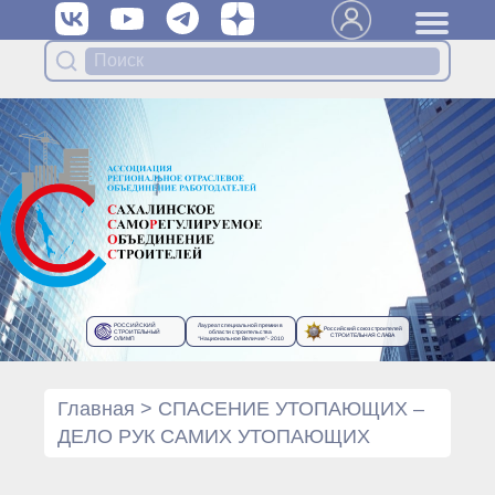
Вступить в Ассоциацию
Членам Ассоциации
Органы управления Ассоциации
● Общее собрание членов
● Правление
● Генеральный директор
Специализированные органы
Ассоциации
● Контрольный комитет
● Дисциплинарный комитет
РОССИЙСКИЙ
Лауреат специальной премии в
Российский союз строителей
● Архив
СТРОИТЕЛЬНЫЙ
области строительства
СТРОИТЕЛЬНАЯ СЛАВА
ОЛИМП
“Национальное Величие”- 2010
Протоколы органов управления
● Протоколы Общего
собрания
Главная
>
СПАСЕНИЕ УТОПАЮЩИХ –
● Протоколы Правления
ДЕЛО РУК САМИХ УТОПАЮЩИХ
Протоколы специализированных
органов