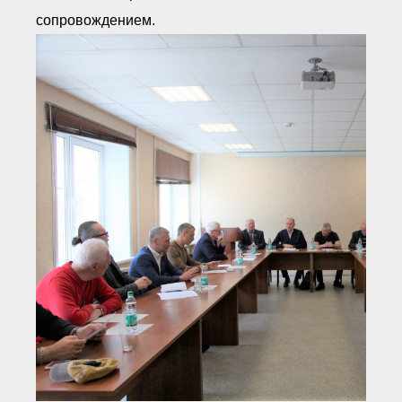
● Реестр членов
сопровождением.
Ассоциации с правом
ООТСУО
● Реестр членов СРО
имеющих строительные
лаборатории
Архив реестров
Общественный контроль
Политика информационной
открытости
Антикоррупционная политика
Орган надзора
Охрана труда
Видеоматериалы
Членство в НКО
Работа в Общественных советах
Законодательство РФ по
техническим регламентам
Повышение квалификации,
профессиональная
переподготовка