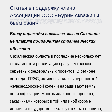
Документы Ассоциации
● Организационные
Статья в поддержку члена
документы
● Действующие документы
Ассоциации ООО «Бурим скважины
Статья в поддержку члена Ассоциац
● Сбор предложений во
бьем сваи»
внутренние документы
Финансовая отчетность
Внизу пирамиды госзаказа: как на Сахалине
Компенсационный фонд
не платят подрядчикам стратегических
Реестры Ассоциации
● Реестр членов
объектов
Ассоциации
«Сахалинстрой»
Сахалинская область в последние несколько лет
● Реестр членов
Ассоциации,
стала местом реализации сразу нескольких
осуществляющих
строительный контроль
серьезных федеральных проектов. В регионе
● Реестр членов
возводят ГРЭС, активно занялись перешивкой
объединения
работодателей
железнодорожной колеи и наращивают темпы
● Реестр членов
Ассоциации —
по газификации. Многомиллионные проекты,
Застройщиков
заказчиками которых в той или иной форме
● Реестр членов
Ассоциации — технических
является государство, реализуются, как правило,
заказчиков