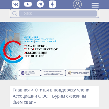
Вступить в Ассоциацию
Членам Ассоциации
Органы управления Ассоциации
● Общее собрание членов
● Правление
● Генеральный директор
Специализированные органы
Ассоциации
● Контрольный комитет
● Дисциплинарный комитет
РОССИЙСКИЙ
Лауреат специальной премии в
Российский союз строителей
● Архив
СТРОИТЕЛЬНЫЙ
области строительства
СТРОИТЕЛЬНАЯ СЛАВА
ОЛИМП
“Национальное Величие”- 2010
Протоколы органов управления
● Протоколы Общего
собрания
Главная
>
Статья в поддержку члена
● Протоколы Правления
Ассоциации ООО «Бурим скважины
Протоколы специализированных
бьем сваи»
органов