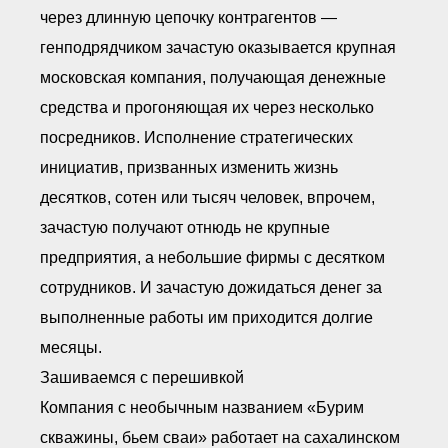
● Реестр членов
через длинную цепочку контрагентов —
Ассоциации с правом
ООТСУО
генподрядчиком зачастую оказывается крупная
● Реестр членов СРО
имеющих строительные
московская компания, получающая денежные
лаборатории
средства и прогоняющая их через несколько
Архив реестров
посредников. Исполнение стратегических
Общественный контроль
инициатив, призванных изменить жизнь
Политика информационной
открытости
десятков, сотен или тысяч человек, впрочем,
Антикоррупционная политика
зачастую получают отнюдь не крупные
Орган надзора
Охрана труда
предприятия, а небольшие фирмы с десятком
Видеоматериалы
сотрудников. И зачастую дожидаться денег за
Членство в НКО
выполненные работы им приходится долгие
Работа в Общественных советах
Законодательство РФ по
месяцы.
техническим регламентам
Зашиваемся с перешивкой
Повышение квалификации,
профессиональная
Компания с необычным названием «Бурим
переподготовка
скважины, бьем сваи» работает на сахалинском