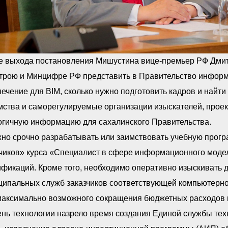
е выхода постановления Мишустина вице-премьер РФ Дмит
трою и Минцифре РФ представить в Правительство информа
ечение для BIM, сколько нужно подготовить кадров и найти 
мства и саморегулируемые организации изыскателей, прое
огичную информацию для сахалинского Правительства.
но срочно разрабатывать или заимствовать учебную прогр
чиков» курса «Специалист в сфере информационного модел
фикаций. Кроме того, необходимо оперативно изыскивать д
ципальных служб заказчиков соответствующей компьютерно
максимально возможного сокращения бюджетных расходов п
нь технологии назрело время создания Единой службы техн