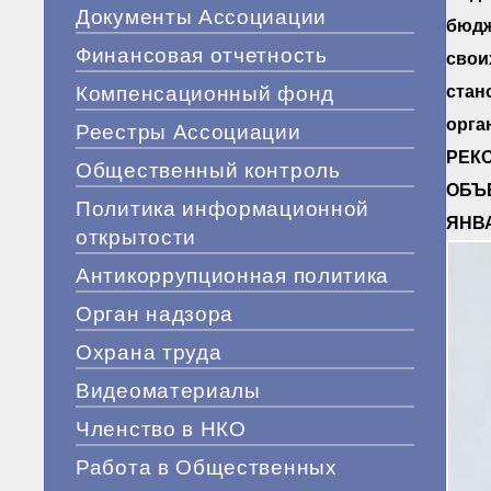
Документы Ассоциации
бюдж
Финансовая отчетность
свои
Компенсационный фонд
стан
орга
Реестры Ассоциации
РЕКО
Общественный контроль
ОБЪ
Политика информационной
ЯНВА
открытости
Антикоррупционная политика
Орган надзора
Охрана труда
Видеоматериалы
Членство в НКО
Работа в Общественных