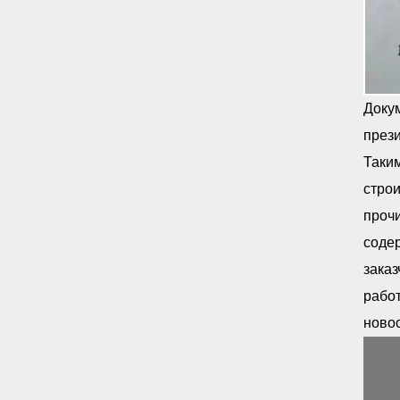
Докум
прези
Таким
строи
проч
соде
заказ
работ
новос