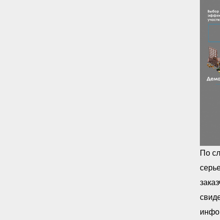
По с
серье
зака
свид
инфо