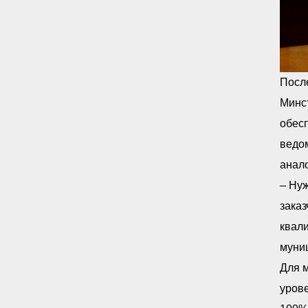
Посл
Минс
обесп
ведо
анал
– Нуж
заказ
квали
муни
Для 
урове