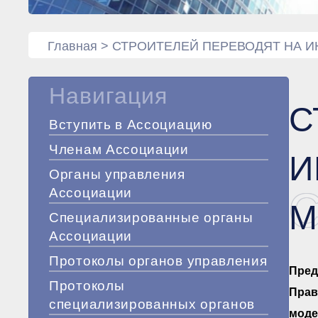
Главная
>
СТРОИТЕЛЕЙ ПЕРЕВОДЯТ НА 
Навигация
С
Вступить в Ассоциацию
Членам Ассоциации
И
Органы управления
Ассоциации
М
Специализированные органы
Ассоциации
Протоколы органов управления
Пред
Протоколы
Прав
специализированных органов
моде