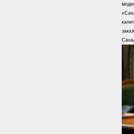
моде
«Саха
капи
заказ
Сахал