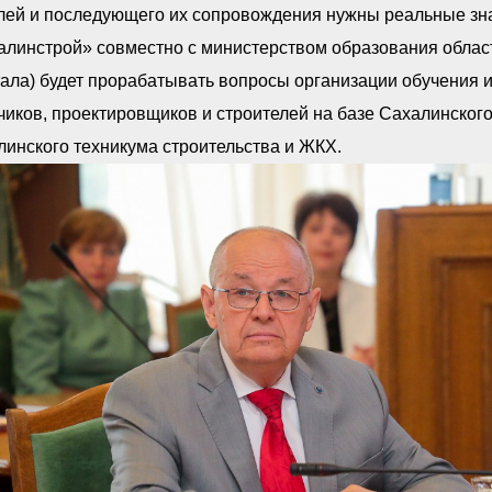
лей и последующего их сопровождения нужны реальные зна
линстрой» совместно с министерством образования област
тала) будет прорабатывать вопросы организации обучения
чиков, проектировщиков и строителей на базе Сахалинског
инского техникума строительства и ЖКХ.