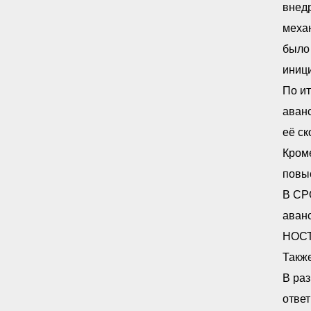
внедр
механ
было 
иниц
По и
аванс
её ск
Кром
повыс
В СР
аванс
НОСТ
Такж
В раз
ответ