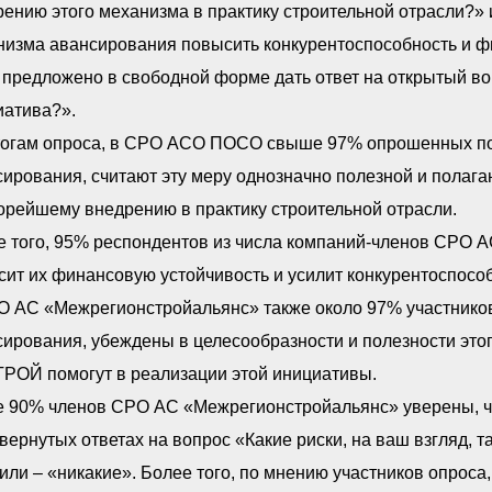
ению этого механизма в практику строительной отрасли?»
изма авансирования повысить конкурентоспособность и фи
предложено в свободной форме дать ответ на открытый вопр
иатива?».
тогам опроса, в СРО АСО ПОСО свыше 97% опрошенных пол
ирования, считают эту меру однозначно полезной и полаг
орейшему внедрению в практику строительной отрасли.
е того, 95% респондентов из числа компаний-членов СРО 
ит их финансовую устойчивость и усилит конкурентоспособ
О АС «Межрегионстройальянс» также около 97% участников
ирования, убеждены в целесообразности и полезности этог
РОЙ помогут в реализации этой инициативы.
е 90% членов СРО АС «Межрегионстройальянс» уверены, чт
вернутых ответах на вопрос «Какие риски, на ваш взгляд, 
или – «никакие». Более того, по мнению участников опроса