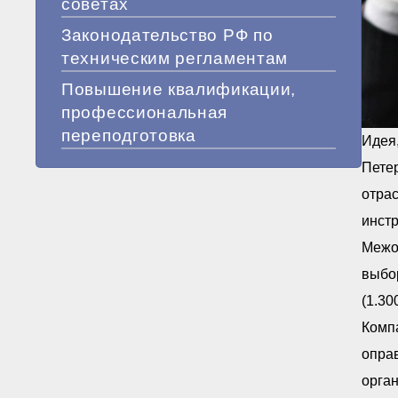
советах
Законодательство РФ по
техническим регламентам
Повышение квалификации,
профессиональная
переподготовка
Идея
Петер
отрас
инстр
Межо
выбо
(1.30
Комп
оправ
орга