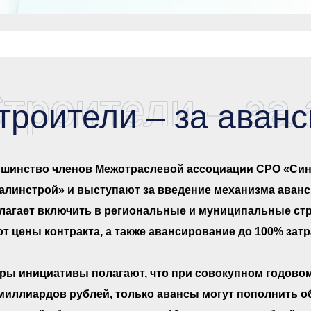
троители – за
троители – за аван
шинство членов Межотраслевой ассоциации СРО «Син
алинстрой» и выступают за введение механизма аван
лагает включить в региональные и муниципальные ст
от цены контракта, а также авансирование до 100% зат
ры инициативы полагают, что при совокупном годово
 миллиардов рублей, только авансы могут пополнить 