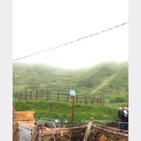
● Реестр членов
Ассоциации с правом
ООТСУО
● Реестр членов СРО
имеющих строительные
лаборатории
Архив реестров
Общественный контроль
Политика информационной
открытости
Антикоррупционная политика
Орган надзора
Охрана труда
Видеоматериалы
Членство в НКО
Работа в Общественных советах
Законодательство РФ по
техническим регламентам
Повышение квалификации,
профессиональная
переподготовка