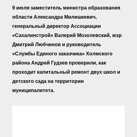
Документы Ассоциации
● Организационные
9 июля заместитель министра образования
документы
области Александра Милишкевич,
● Действующие документы
● Сбор предложений во
генеральный директор Ассоциации
внутренние документы
«Сахалинстрой» Валерий Мозолевский, мэр
Финансовая отчетность
Дмитрий Любчинов и руководитель
Компенсационный фонд
Реестры Ассоциации
«Службы Единого заказчика» Холмского
● Реестр членов
Ассоциации
района Андрей Гудзев проверили, как
«Сахалинстрой»
проходит капитальный ремонт двух школ и
● Реестр членов
Ассоциации,
детского сада на территории
осуществляющих
строительный контроль
муниципалитета.
● Реестр членов
объединения
работодателей
● Реестр членов
Ассоциации —
Застройщиков
● Реестр членов
Ассоциации — технических
заказчиков