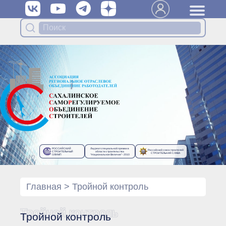
Вступить в Ассоциацию
Членам Ассоциации
Органы управления Ассоциации
● Общее собрание членов
● Правление
● Генеральный директор
Специализированные органы
Ассоциации
● Контрольный комитет
● Дисциплинарный комитет
РОССИЙСКИЙ
Лауреат специальной премии в
Российский союз строителей
● Архив
СТРОИТЕЛЬНЫЙ
области строительства
СТРОИТЕЛЬНАЯ СЛАВА
ОЛИМП
“Национальное Величие”- 2010
Протоколы органов управления
● Протоколы Общего
собрания
Главная
>
Тройной контроль
● Протоколы Правления
Протоколы специализированных
Тройной контроль
Тройной контроль
органов