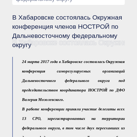
Документы Ассоциации
● Организационные
документы
В Хабаровске состоялась Окружная
● Действующие документы
● Сбор предложений во
конференция членов НОСТРОЙ по
внутренние документы
Дальневосточному федеральному
Финансовая отчетность
В Хабаровске состоялась Окружная
округу
Компенсационный фонд
Реестры Ассоциации
● Реестр членов
Ассоциации
24 марта 2017 года в Хабаровске состоялась Окружная
«Сахалинстрой»
конференция саморегулируемых организаций
● Реестр членов
Ассоциации,
Дальневосточного федерального округа под
осуществляющих
строительный контроль
председательством координатора НОСТРОЙ по ДФО
● Реестр членов
объединения
Валерия Мозолевского.
работодателей
● Реестр членов
В работе конференции приняли участие делегаты всех
Ассоциации —
Застройщиков
13 СРО, зарегистрированных на территории
● Реестр членов
федерального округа, в том числе двух переехавших из
Ассоциации — технических
заказчиков