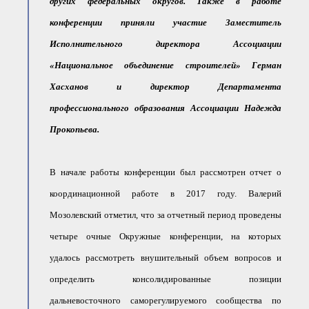
других федеральных округов. Также в работе
● Реестр членов
Ассоциации с правом
конференции приняли участие Заместитель
ООТСУО
● Реестр членов СРО
Исполнительного директора Ассоциации
имеющих строительные
лаборатории
«Национальное объединение строителей» Герман
Архив реестров
Хасханов и директор Департамента
Общественный контроль
профессионального образования Ассоциации Надежда
Политика информационной
открытости
Прокопьева.
Антикоррупционная политика
Орган надзора
В начале работы конференции был рассмотрен отчет о
Охрана труда
Видеоматериалы
координационной работе в 2017 году. Валерий
Членство в НКО
Мозолевский отметил, что за отчетный период проведены
Работа в Общественных советах
четыре очные Окружные конференции, на которых
Законодательство РФ по
техническим регламентам
удалось рассмотреть внушительный объем вопросов и
Повышение квалификации,
профессиональная
определить консолидированные позиции
переподготовка
дальневосточного саморегулируемого сообщества по