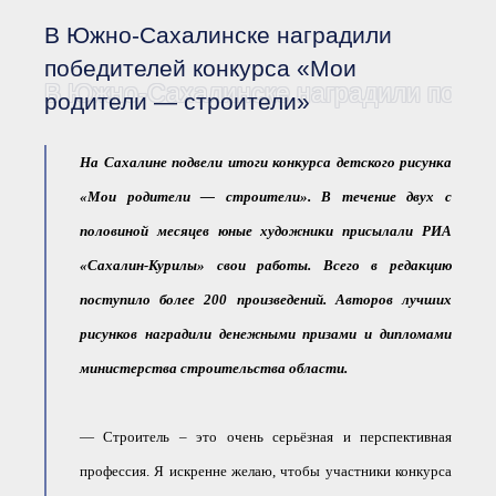
Документы Ассоциации
● Организационные
В Южно-Сахалинске наградили
документы
● Действующие документы
победителей конкурса «Мои
В Южно-Сахалинске наградили побед
● Сбор предложений во
родители — строители»
внутренние документы
Финансовая отчетность
На Сахалине подвели итоги конкурса детского рисунка
Компенсационный фонд
Реестры Ассоциации
«Мои родители — строители».
В течение двух с
● Реестр членов
Ассоциации
половиной месяцев юные художники присылали РИА
«Сахалинстрой»
● Реестр членов
«Сахалин-Курилы» свои работы. Всего в редакцию
Ассоциации,
осуществляющих
поступило более 200 произведений. Авторов лучших
строительный контроль
рисунков наградили денежными призами и дипломами
● Реестр членов
объединения
работодателей
министерства строительства области.
● Реестр членов
Ассоциации —
Застройщиков
— Строитель – это очень серьёзная и перспективная
● Реестр членов
Ассоциации — технических
профессия. Я искренне желаю, чтобы участники конкурса
заказчиков