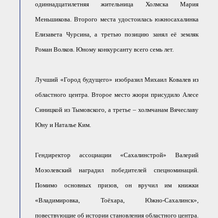
одиннадцатилетняя жительница Холмска Мария
Меньшикова. Второго места удостоилась южносахалинка
Елизавета Чурсина, а третью позицию занял её земляк
Роман Волков. Юному конкурсанту всего семь лет.
Лучший «Город будущего» изобразил Михаил Ковалев из
областного центра. Второе место жюри присудило Алесе
Синицкой из Тымовского, а третье – холмчанам Вячеславу
Юну и Наталье Ким.
Гендиректор ассоциации «Сахалинстрой» Валерий
Мозолевский наградил победителей спецноминаций.
Помимо основных призов, он вручил им книжки
«Владимировка, Тоёхара, Южно-Сахалинск»,
повествующие об истории становления областного центра.