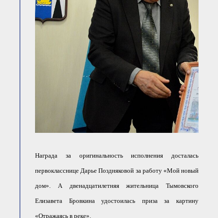
Награда за оригинальность исполнения досталась
первокласснице Дарье Поздняковой за работу «Мой новый
дом». А двенадцатилетняя жительница Тымовского
Елизавета Бровкина удостоилась приза за картину
«Отражаясь в реке».