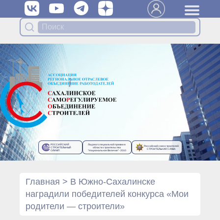
Вступить в Ассоциацию
Членам Ассоциации
Органы управления Ассоциации
● Общее собрание членов
● Правление
● Генеральный директор
Специализированные органы
Ассоциации
● Контрольный комитет
● Дисциплинарный комитет
РОССИЙСКИЙ
Лауреат специальной премии в
Российский союз строителей
● Архив
СТРОИТЕЛЬНЫЙ
области строительства
СТРОИТЕЛЬНАЯ СЛАВА
ОЛИМП
“Национальное Величие”- 2010
Протоколы органов управления
● Протоколы Общего
собрания
Главная
>
В Южно-Сахалинске
● Протоколы Правления
наградили победителей конкурса «Мои
Протоколы специализированных
родители — строители»
органов