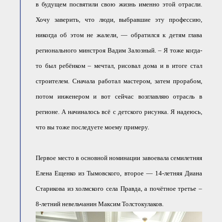
в будущем посвятили свою жизнь именно этой отрасли.
● Реестр членов
Ассоциации с правом
ООТСУО
Хочу заверить, что люди, выбравшие эту профессию,
● Реестр членов СРО
никогда об этом не жалели, — обратился к детям глава
имеющих строительные
лаборатории
регионального минстроя Вадим Залозный. – Я тоже когда-
Архив реестров
то был ребёнком – мечтал, рисовал дома и в итоге стал
Общественный контроль
строителем. Сначала работал мастером, затем прорабом,
Политика информационной
открытости
потом инженером и вот сейчас возглавляю отрасль в
Антикоррупционная политика
регионе. А начиналось всё с детского рисунка. Я надеюсь,
Орган надзора
Охрана труда
что вы тоже последуете моему примеру.
Видеоматериалы
Членство в НКО
Первое место в основной номинации завоевала семилетняя
Работа в Общественных советах
Законодательство РФ по
Елена Ещенко из Тымовского, второе — 14-летняя Диана
техническим регламентам
Старикова из холмского села Правда, а почётное третье –
Повышение квалификации,
профессиональная
переподготовка
8-летний невельчанин Максим Толстокулаков.