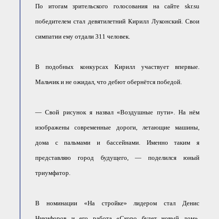
По итогам зрительского голосования на сайте skr.su
победителем стал девятилетний Кирилл Луконский. Свои
симпатии ему отдали 311 человек.
В подобных конкурсах Кирилл участвует впервые.
Мальчик и не ожидал, что дебют обернётся победой.
— Свой рисунок я назвал «Воздушные пути». На нём
изображены современные дороги, летающие машины,
дома с пальмами и бассейнами. Именно таким я
представляю город будущего, — поделился юный
триумфатор.
В номинации «На стройке» лидером стал Денис
Никифоров и его работа «Скоро будет новый дом».