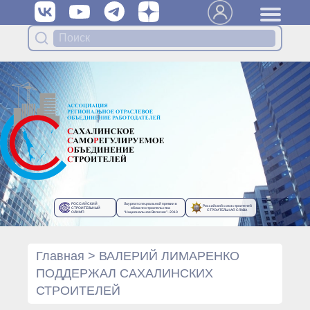
Вступить в Ассоциацию
Членам Ассоциации
Органы управления Ассоциации
● Общее собрание членов
● Правление
● Генеральный директор
Специализированные органы
Ассоциации
● Контрольный комитет
● Дисциплинарный комитет
РОССИЙСКИЙ
Лауреат специальной премии в
Российский союз строителей
● Архив
СТРОИТЕЛЬНЫЙ
области строительства
СТРОИТЕЛЬНАЯ СЛАВА
ОЛИМП
“Национальное Величие”- 2010
Протоколы органов управления
● Протоколы Общего
собрания
Главная
>
ВАЛЕРИЙ ЛИМАРЕНКО
● Протоколы Правления
ПОДДЕРЖАЛ САХАЛИНСКИХ
Протоколы специализированных
СТРОИТЕЛЕЙ
органов