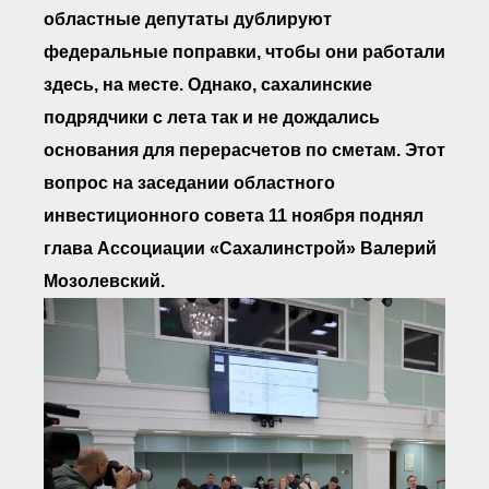
● Реестр членов
областные депутаты дублируют
Ассоциации с правом
ООТСУО
федеральные поправки, чтобы они работали
● Реестр членов СРО
имеющих строительные
здесь, на месте. Однако, сахалинские
лаборатории
подрядчики с лета так и не дождались
Архив реестров
основания для перерасчетов по сметам. Этот
Общественный контроль
вопрос на заседании областного
Политика информационной
открытости
инвестиционного совета 11 ноября поднял
Антикоррупционная политика
глава Ассоциации «Сахалинстрой» Валерий
Орган надзора
Охрана труда
Мозолевский.
Видеоматериалы
Членство в НКО
Работа в Общественных советах
Законодательство РФ по
техническим регламентам
Повышение квалификации,
профессиональная
переподготовка