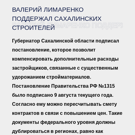
Документы Ассоциации
● Организационные
ВАЛЕРИЙ ЛИМАРЕНКО
документы
● Действующие документы
ПОДДЕРЖАЛ САХАЛИНСКИХ
ВАЛЕРИЙ ЛИМАРЕНКО ПОДДЕРЖАЛ
● Сбор предложений во
СТРОИТЕЛЕЙ
внутренние документы
Финансовая отчетность
Губернатор Сахалинской области подписал
Компенсационный фонд
постановление, которое позволит
Реестры Ассоциации
● Реестр членов
компенсировать дополнительные расходы
Ассоциации
«Сахалинстрой»
застройщиков, связанные с существенным
● Реестр членов
Ассоциации,
удорожанием стройматериалов.
осуществляющих
строительный контроль
Постановление Правительства РФ №1315
● Реестр членов
было подписано 9 августа текущего года.
объединения
работодателей
Согласно ему можно пересчитывать смету
● Реестр членов
Ассоциации —
контрактов в связи с повышением цен. Такие
Застройщиков
документы федерального уровня должны
● Реестр членов
Ассоциации — технических
дублироваться в регионах, равно как
заказчиков