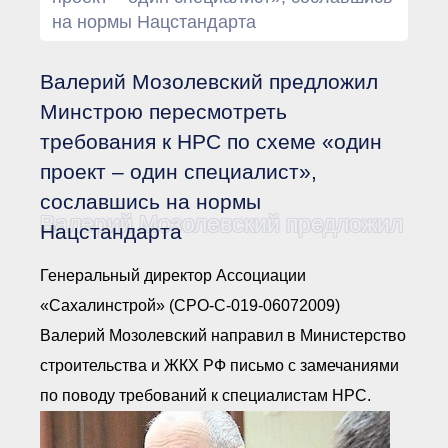
Документы Ассоциации
на нормы Нацстандарта
● Организационные
документы
● Действующие документы
Валерий Мозолевский предложил
● Сбор предложений во
внутренние документы
Минстрою пересмотреть
Финансовая отчетность
требования к НРС по схеме «один
Компенсационный фонд
проект – один специалист»,
Реестры Ассоциации
● Реестр членов
сославшись на нормы
Ассоциации
«Сахалинстрой»
Валерий Мозолевский предложил Мин
Нацстандарта
● Реестр членов
Ассоциации,
осуществляющих
Генеральный директор Ассоциации
строительный контроль
● Реестр членов
«Сахалинстрой» (СРО-С-019-06072009)
объединения
работодателей
Валерий Мозолевский направил в Министерство
● Реестр членов
строительства и ЖКХ РФ письмо с замечаниями
Ассоциации —
Застройщиков
по поводу требований к специалистам НРС.
● Реестр членов
Ассоциации — технических
заказчиков