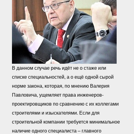
● Реестр членов
Ассоциации с правом
ООТСУО
● Реестр членов СРО
имеющих строительные
лаборатории
Архив реестров
Общественный контроль
Политика информационной
открытости
Антикоррупционная политика
В данном случае речь идёт не о стаже или
Орган надзора
Охрана труда
списке специальностей, а о ещё одной сырой
Видеоматериалы
норме закона, которая, по мнению Валерия
Членство в НКО
Павловича, ущемляет права инженеров-
Работа в Общественных советах
Законодательство РФ по
проектировщиков по сравнению с их коллегами
техническим регламентам
строителями и изыскателями. Если для
Повышение квалификации,
профессиональная
строительной компании требуется минимальное
переподготовка
наличие одного специалиста – главного