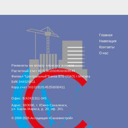
Главная
Навигация
Контакты
О нас
Реквизиты на оплату членских взносов
Расчетный счет 40703810508560008544
Филиал "Центральный"Банка ВТБ (ПАО) г.Москва
БИК 044525411
Корр.счет 30101810145250000411
Офис: 8(4242)311-045
Адрес: 693000, г. Южно-Сахалинск,
ул. Карла Маркса, д. 20, оф. 201.
© 2009-2026 Ассоциация «Сахалинстрой»