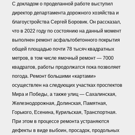
● Реестр членов
С докладом о проделанной работе выступил
Ассоциации с правом
ООТСУО
директор департамента дорожного хозяйства и
● Реестр членов СРО
благоустройства Сергей Боровик. Он рассказал,
имеющих строительные
лаборатории
что в 2022 году по состоянию на данный момент
Архив реестров
выполнен ремонт асфальтобетонного покрытия
Общественный контроль
общей площадью почти 78 тысяч квадратных
Политика информационной
открытости
метров, в том числе ямочный ремонт — 7000
Антикоррупционная политика
квадратов, работы продолжатся пока позволяет
Орган надзора
Охрана труда
погода. Ремонт большими «картами»
Видеоматериалы
осуществлен на следующих участках проспектов
Членство в НКО
Мира и Победы, а также улиц — Сахалинская,
Работа в Общественных советах
Железнодорожная, Долинская, Памятная,
Законодательство РФ по
техническим регламентам
Горького, Есенина, Курильская, Транспортная.
Повышение квалификации,
профессиональная
При этом в процессе ремонта устраняются
переподготовка
дефекты в виде выбоин, просадок, продольных