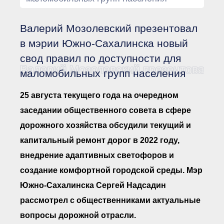
Документы Ассоциации
● Организационные
документы
Валерий Мозолевский презентовал
● Действующие документы
● Сбор предложений во
в мэрии Южно-Сахалинска новый
внутренние документы
свод правил по доступности для
Финансовая отчетность
Валерий Мозолевский презентовал в
маломобильных групп населения
Компенсационный фонд
Реестры Ассоциации
● Реестр членов
25 августа текущего года на очередном
Ассоциации
«Сахалинстрой»
заседании общественного совета в сфере
● Реестр членов
дорожного хозяйства обсудили текущий и
Ассоциации,
осуществляющих
капитальный ремонт дорог в 2022 году,
строительный контроль
● Реестр членов
внедрение адаптивных светофоров и
объединения
работодателей
создание комфортной городской среды. Мэр
● Реестр членов
Южно-Сахалинска Сергей Надсадин
Ассоциации —
Застройщиков
рассмотрел с общественниками актуальные
● Реестр членов
Ассоциации — технических
вопросы дорожной отрасли.
заказчиков