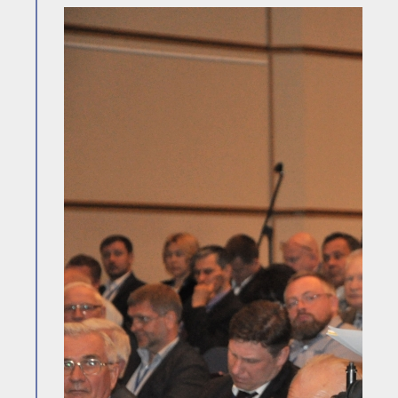
● Реестр членов
Ассоциации с правом
ООТСУО
● Реестр членов СРО
имеющих строительные
лаборатории
Архив реестров
Общественный контроль
Политика информационной
открытости
Антикоррупционная политика
Орган надзора
Охрана труда
Видеоматериалы
Членство в НКО
Работа в Общественных советах
Законодательство РФ по
техническим регламентам
Повышение квалификации,
профессиональная
переподготовка