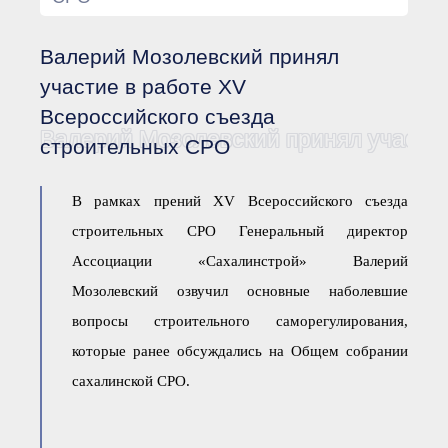
Документы Ассоциации
● Организационные
документы
Валерий Мозолевский принял
● Действующие документы
● Сбор предложений во
участие в работе XV
внутренние документы
Всероссийского съезда
Финансовая отчетность
Валерий Мозолевский принял участие
строительных СРО
Компенсационный фонд
Реестры Ассоциации
● Реестр членов
В рамках прений XV Всероссийского съезда
Ассоциации
«Сахалинстрой»
строительных СРО Генеральный директор
● Реестр членов
Ассоциации,
Ассоциации «Сахалинстрой» Валерий
осуществляющих
строительный контроль
Мозолевский озвучил основные наболевшие
● Реестр членов
объединения
вопросы строительного саморегулирования,
работодателей
которые ранее обсуждались на Общем собрании
● Реестр членов
Ассоциации —
сахалинской СРО.
Застройщиков
● Реестр членов
Ассоциации — технических
заказчиков