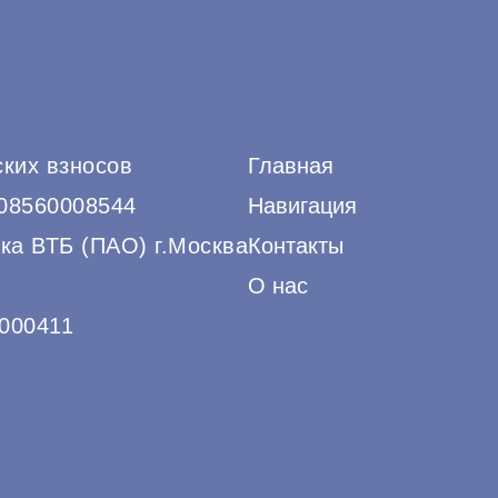
ских взносов
Главная
508560008544
Навигация
ка ВТБ (ПАО) г.Москва
Контакты
О нас
000411