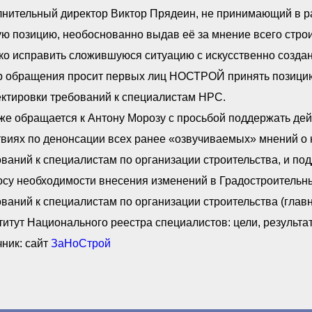
лнительный директор Виктор Прядеин, не принимающий в р
ю позицию, необоснованно выдав её за мнение всего стро
ко исправить сложившуюся ситуацию с искусственно созда
р обращения просит первых лиц НОСТРОЙ принять позицию
ектировки требований к специалистам НРС.
кже обращается к Антону Морозу с просьбой поддержать д
твиях по денонсации всех ранее «озвучиваемых» мнений о
ваний к специалистам по организации строительства, и по
осу необходимости внесения изменений в Градостроительн
ваний к специалистам по организации строительства (главн
итут Национального реестра специалистов: цели, результа
ник: сайт
ЗаНоСтрой