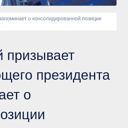
апоминает о консолидированной позиции
й призывает
щего президента
ет о
позиции