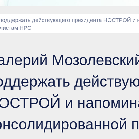
 поддержать действующего президента НОСТРОЙ и н
алистам НРС
алерий Мозолевски
оддержать действую
ОСТРОЙ и напомина
онсолидированной 