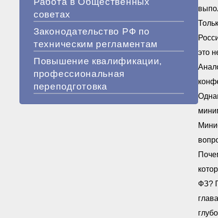
Работа в Общественных
выпол
советах
Тольк
Законодательство РФ по
Росси
техническим регламентам
это н
Повышение квалификации,
Анал
профессиональная
конфе
переподготовка
Одна
мини
Мини
вопро
Поче
котор
ФЗ? Г
глав
глубо