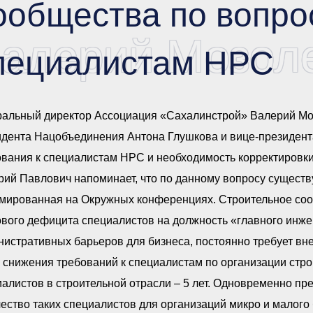
ообщества по вопро
алерий Мозоле
пециалистам НРС
ральный директор Ассоциация «Сахалинстрой» Валерий Мо
идента Нацобъединения Антона Глушкова и вице-президент
вания к специалистам НРС и необходимость корректировки 
рий Павлович напоминает, что по данному вопросу существ
мированная на Окружных конференциях. Строительное соо
вого дефицита специалистов на должность «главного инже
истративных барьеров для бизнеса, постоянно требует вн
 снижения требований к специалистам по организации стр
алистов в строительной отрасли – 5 лет. Одновременно п
ество таких специалистов для организаций микро и малого