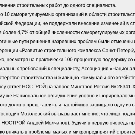
нения строительных работ до одного специалиста.
о 10 саморегулируемых организаций в области строительст
йской Федерации, не поддержали внесение изменений в стат
е более 4,7% от общей численности саморегулируемых орга
огичные пути решения назревших проблем были отмечены в
ренции «Развитие строительного комплекса Санкт-Петербур
ко, несмотря на практически 100-процентную поддержку с
мальных требований к специалисту, Ассоциация «Национал
стерство строительства и жилищно-коммунального хозяйст
су (ответ НОСТРОЙ на запрос Минстроя Россия № 28341-ХМ
му же Национальное объединение упорно игнорировало мн
ого должно представлять и настойчиво защищало одну из 
осподин Мозолевский высказывает мнение, что лицо подпи
а НОСТРОЙ Андрей Молчанов), будучи в первую очередь пр
ко вникать в проблемы малых и микропредприятий строител