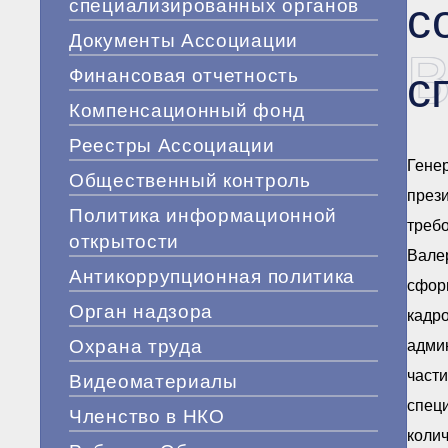
специализированных органов
с
Документы Ассоциации
В
с
Финансовая отчетность
Компенсационный фонд
Реестры Ассоциации
Гене
Общественный контроль
през
Политика информационной
требо
открытости
Вале
Антикоррупционная политика
сфор
Орган надзора
кадро
Охрана труда
админ
части
Видеоматериалы
специ
Членство в НКО
колич