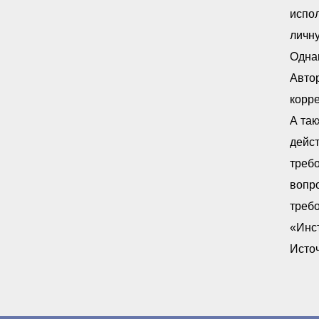
испо
личну
Одна
Авто
корр
А та
дейс
требо
вопр
требо
«Инст
Источ