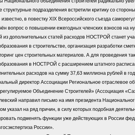
ы Национального объединения строителей радикально увел
 структурные подразделения встретили критику со стороны
 известно, в повестку XIX Всероссийского съезда саморег
чён вопрос о повышении ежегодных членских взносов на н
й из дополнительных статей расходов НОСТРОЙ станет уча
бразования в строительстве, организация разработки сме
оринг цен строительных материалов. А для проведения та
образования в НОСТРОЙ с расширением штатного расписан
нительных расходов на сумму 37,63 миллиона рублей в год
ральный директор Ассоциации Региональное отраслевое о
регулируемое Объединение Строителей» (Ассоциация «Сах
левский направил письмо на имя президента Национальног
ом указал на ряд причин, в силу которых подобная деятел
ировать подменять функции уже действующих в России фед
госэкспертиза России».