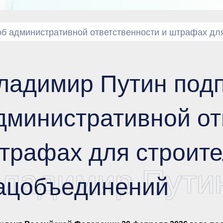
об административной ответственности и штрафах дл
ладимир Путин подп
дминистративной от
трафах для строит
ладимир Путин
ацобъединений