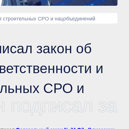
я строительных СРО и нацобъединений
исал закон об
ветственности и
ельных СРО и
 подписал зак