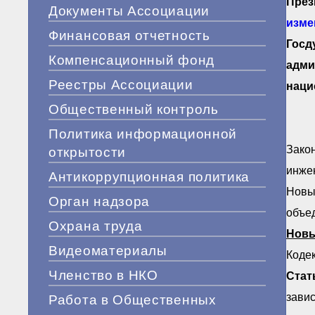
През
Документы Ассоциации
изме
Финансовая отчетность
Госд
Компенсационный фонд
адми
Реестры Ассоциации
наци
Общественный контроль
Политика информационной
Закон
открытости
инжен
Антикоррупционная политика
Новы
Орган надзора
объед
Охрана труда
Новы
Видеоматериалы
Кодек
Членство в НКО
Стать
завис
Работа в Общественных