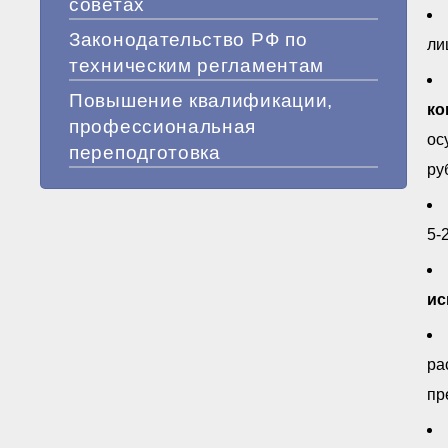
советах
Законодательство РФ по
ли
техническим регламентам
Повышение квалификации,
ко
профессиональная
ос
переподготовка
ру
5-
ис
ра
пр