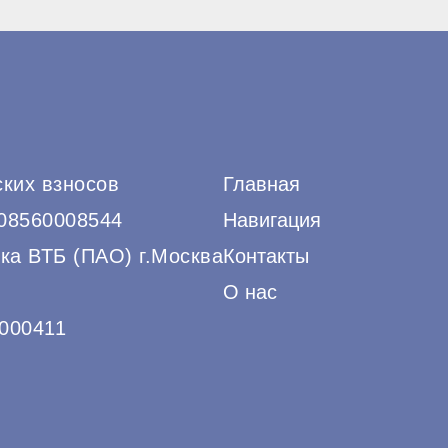
ских взносов
Главная
508560008544
Навигация
ка ВТБ (ПАО) г.Москва
Контакты
О нас
000411