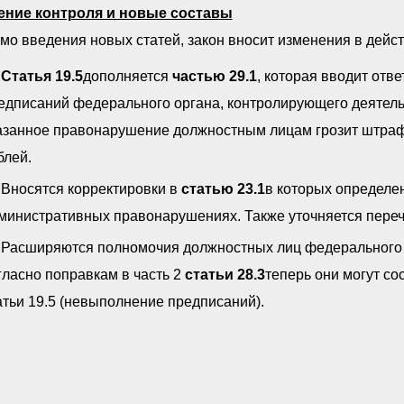
ение контроля и новые составы
мо введения новых статей, закон вносит изменения в дей
Статья 19.5
дополняется
частью 29.1
, которая вводит отв
едписаний федерального органа, контролирующего деятель
азанное правонарушение должностным лицам грозит штраф 5
блей.
Вносятся корректировки в
статью 23.1
в которых определе
министративных правонарушениях. Также уточняется пере
Расширяются полномочия должностных лиц федерального о
гласно поправкам в часть 2
статьи 28.3
теперь они могут со
атьи 19.5 (невыполнение предписаний).