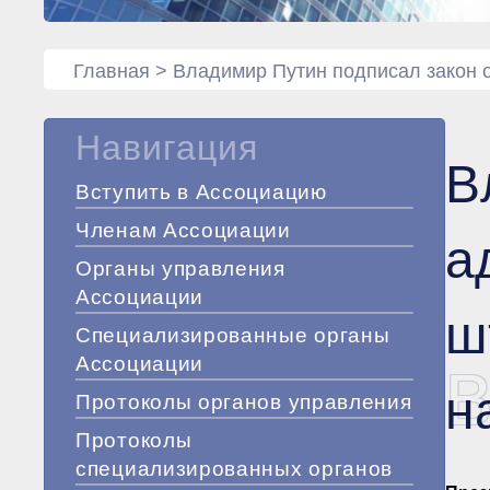
Главная
>
Владимир Путин подписал закон 
Навигация
В
Вступить в Ассоциацию
Членам Ассоциации
а
Органы управления
Ассоциации
ш
Специализированные органы
Ассоциации
В
н
Протоколы органов управления
Протоколы
специализированных органов