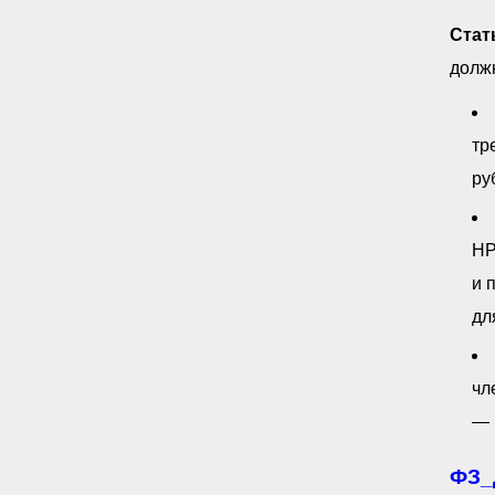
Стать
долж
тр
ру
НР
и 
дл
чл
— 
ФЗ_