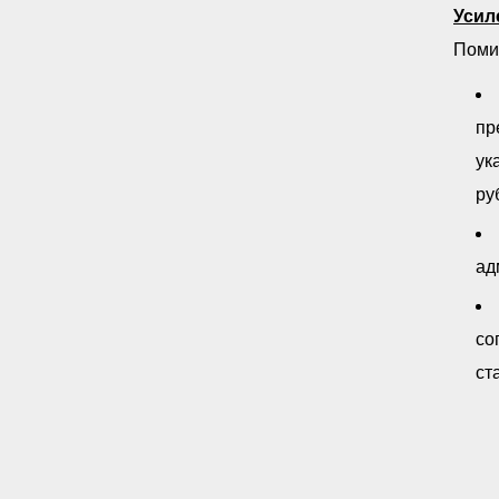
Усил
Поми
пр
ук
ру
ад
со
ст