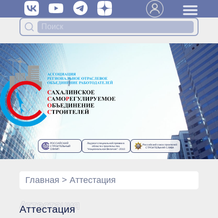
Вступить в Ассоциацию
Членам Ассоциации
Органы управления Ассоциации
● Общее собрание членов
● Правление
● Генеральный директор
Специализированные органы
Ассоциации
● Контрольный комитет
● Дисциплинарный комитет
РОССИЙСКИЙ
Лауреат специальной премии в
Российский союз строителей
● Архив
СТРОИТЕЛЬНЫЙ
области строительства
СТРОИТЕЛЬНАЯ СЛАВА
ОЛИМП
“Национальное Величие”- 2010
Протоколы органов управления
● Протоколы Общего
собрания
Главная
>
Аттестация
● Протоколы Правления
Протоколы специализированных
Аттестация
Аттестация
органов