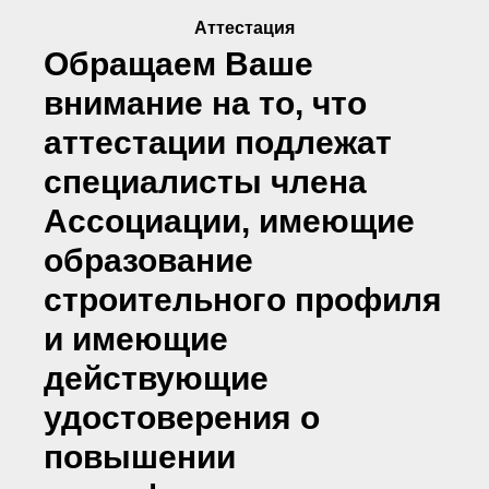
Документы Ассоциации
● Организационные
Аттестация
документы
Обращаем Ваше
● Действующие документы
● Сбор предложений во
внимание на то, что
внутренние документы
аттестации подлежат
Финансовая отчетность
Компенсационный фонд
специалисты члена
Реестры Ассоциации
● Реестр членов
Ассоциации, имеющие
Ассоциации
«Сахалинстрой»
образование
● Реестр членов
Ассоциации,
строительного профиля
осуществляющих
строительный контроль
и имеющие
● Реестр членов
объединения
работодателей
действующие
● Реестр членов
Ассоциации —
удостоверения о
Застройщиков
● Реестр членов
повышении
Ассоциации — технических
заказчиков