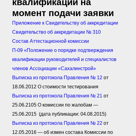
квалификации на
● Реестр членов
Ассоциации с правом
момент подачи заявки
ООТСУО
● Реестр членов СРО
Приложение к Свидетельству об аккредитации
имеющих строительные
лаборатории
Свидетельство об аккредитации № 310
Архив реестров
Состав Аттестационной комиссии
Общественный контроль
П-09 «Положение о порядке подтверждения
Политика информационной
открытости
квалификации руководителей и специалистов
Антикоррупционная политика
членов Ассоциации
«
Сахалинстрой»
Орган надзора
Охрана труда
Выписка из протокола Правления № 12
от
Видеоматериалы
18.06.2012 О стоимости тестирования
Членство в НКО
Выписка из протокола Правления № 21
от
Работа в Общественных советах
25.06.2105 О комиссии по жалобам —
Законодательство РФ по
техническим регламентам
25.06.2015 (дата публикации: 04.08.2015)
Повышение квалификации,
профессиональная
Выписка из протокола Правления № 22
от
переподготовка
12.05.2016 — об измен состава Комиссии по