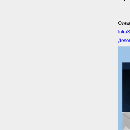
Ознак
Infra
Делов