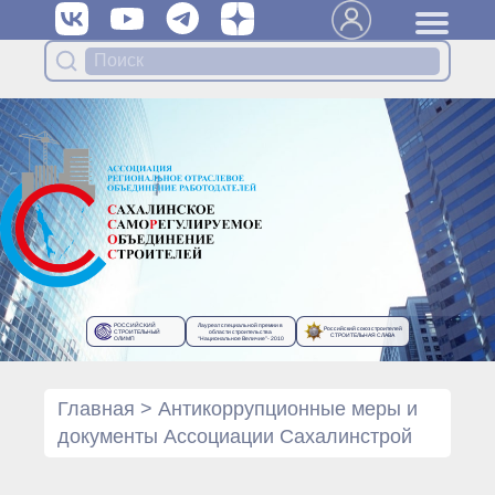
Вступить в Ассоциацию
Членам Ассоциации
Органы управления Ассоциации
● Общее собрание членов
● Правление
● Генеральный директор
Специализированные органы
Ассоциации
● Контрольный комитет
● Дисциплинарный комитет
РОССИЙСКИЙ
Лауреат специальной премии в
Российский союз строителей
● Архив
СТРОИТЕЛЬНЫЙ
области строительства
СТРОИТЕЛЬНАЯ СЛАВА
ОЛИМП
“Национальное Величие”- 2010
Протоколы органов управления
● Протоколы Общего
собрания
Главная
>
Антикоррупционные меры и
● Протоколы Правления
документы Ассоциации Сахалинстрой
Протоколы специализированных
органов