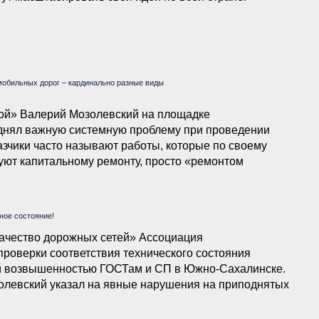
мобильных дорог – кардинально разные виды
ой» Валерий Мозолевский на площадке
однял важную системную проблему при проведении
азчики часто называют работы, которые по своему
уют капитальному ремонту, просто «ремонтом
ие квалификации предмета закупки приводит к ряду
иков, так и для населения: страдает качество дорог и
го движения.
ое состояние!
Качество дорожных сетей» Ассоциация
роверки соответствия технического состояния
й возвышенностью ГОСТам и СП в Южно-Сахалинске.
олевский указал на явные нарушения на приподнятых
 областной столицы, которые небезопасны для
илых людей.