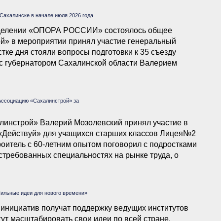
халинске в начале июля 2026 года
отделении «ОПОРА РОССИИ» состоялось общее
й» в мероприятии принял участие генеральный
тке дня стояли вопросы подготовки к 35 съезду
 губернатором Сахалинской области Валерием
Ассоциацию «Сахалинстрой» за
линстрой» Валерий Мозолевский принял участие в
 «Действуй» для учащихся старших классов Лицея№2
оитель с 60-летним опытом поговорил с подростками
стребованных специальностях на рынке труда, о
ии учиться и познавать новое.
ильные идеи для нового времени»
 инициатив получат поддержку ведущих институтов
гут масштабировать свои идеи по всей стране.