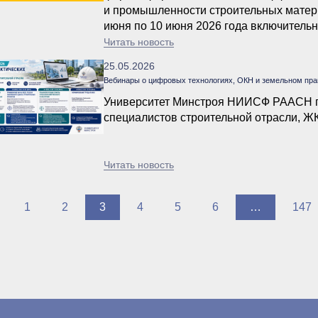
и промышленности строительных матери
июня по 10 июня 2026 года включительн
Читать новость
25.05.2026
Вебинары о цифровых технологиях, ОКН и земельном прав
Университет Минстроя НИИСФ РААСН п
специалистов строительной отрасли, ЖК
Читать новость
1
2
3
4
5
6
…
147