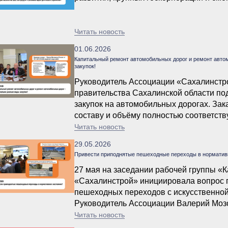
Читать новость
01.06.2026
Капитальный ремонт автомобильных дорог и ремонт авто
закупок!
Руководитель Ассоциации «Сахалинстр
правительства Сахалинской области п
закупок на автомобильных дорогах. Зак
составу и объёму полностью соответств
автомобильной дороги». Такое занижен
Читать новость
негативных последствий как для подрядч
29.05.2026
создается угроза безопасности дорожно
Привести приподнятые пешеходные переходы в нормативн
27 мая на заседании рабочей группы «
«Сахалинстрой» инициировала вопрос п
пешеходных переходов с искусственно
Руководитель Ассоциации Валерий Моз
пешеходных переходах в разных частях
Читать новость
маломобильных групп населения и пож