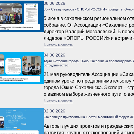
08.06.2026
35-й Съезд лидеров «ОПОРЫ РОССИИ» пройдет в Южно-Са
5 июня в сахалинском региональном 
собрание. От Ассоциации «Сахалинстро
директор Валерий Мозолевский. В повес
лидеров «ОПОРЫ РОССИИ» и встречи с
Лимаренко.
Читать новость
04.06.2026
Администрация города Южно-Сахалинска поблагодарила 
сотрудничество
21 мая руководитель Ассоциации «Саха
едином уроке по предпринимательству
города Южно-Сахалинска. Эксперт – стр
о важном выборе жизненного пути, о во
вечном двигателе прогресса – стремлен
Читать новость
02.06.2026
Сахалинцев пригласили на шестой масштабный форум «С
Авторы лучших проектов и гражданских
развития, крупных госкорпораций и смо