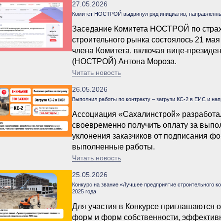
27.05.2026
Комитет НОСТРОЙ выдвинул ряд инициатив, направленн
Заседание Комитета НОСТРОЙ по страх
строительного рынка состоялось 21 мая
члена Комитета, включая вице-президе
(НОСТРОЙ) Антона Мороза.
Читать новость
26.05.2026
Выполнил работы по контракту – загрузи КС-2 в ЕИС и нап
Ассоциация «Сахалинстрой» разработала
своевременно получить оплату за вып
уклонения заказчиков от подписания фо
выполненные работы.
Читать новость
25.05.2026
Конкурс на звание «Лучшее предприятие строительного к
2025 года
Для участия в Конкурсе приглашаются 
форм и форм собственности, эффективн