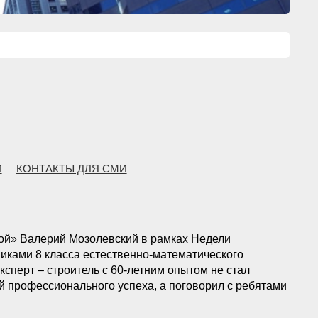
И
КОНТАКТЫ ДЛЯ СМИ
ой» Валерий Мозолевский в рамках Недели
иками 8 класса естественно-математического
сперт – строитель с 60-летним опытом не стал
й профессионального успеха, а поговорил с ребятами
анных специальностях на рынке труда, о вечном
ся и познавать новое.