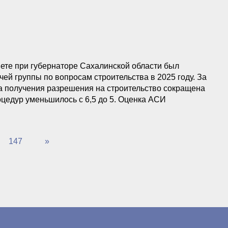
ете при губернаторе Сахалинской области был
ей группы по вопросам строительства в 2025 году. За
ра получения разрешения на строительство сокращена
оцедур уменьшилось с 6,5 до 5. Оценка АСИ
еятельности органов власти Сахалинской области - 4,5
147
»