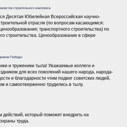
иалистов строительного комплекса
ится Десятая Юбилейная Всероссийская научно-
троительной отрасли (по вопросам касающимся:
ценообразования; транспортного строительства) по
го строительства. Ценообразование в сфере
ительный контроль. Договорные отношения заказчиков
ионных проектов, в том числе на новых
дником Победы!
ики и труженики тыла! Уважаемые коллеги и
здником для всех поколений нашего народа, народа-
ости и благодарности чтим подвиг советских людей,
м и самоотверженно трудились в тылу.
 действий, который поможет внедрить на
охраны труда.