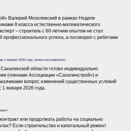
ой» Валерий Мозолевский в рамках Недели
иками 8 класса естественно-математического
сперт – строитель с 60-летним опытом не стал
й профессионального успеха, а поговорил с ребятами
анных специальностях на рынке труда, о вечном
ся и познавать новое.
о 1 января 2026 года, можно регулировать!
 Сахалинской области готово индивидуально
ми (членами Ассоциации «Сахалинстрой») и
аказчиками вопрос изменений существенных условий
 1 января 2026 года.
ове»!
 контракт или продолжать работы на социально
колах? Если строительство и капитальный ремонт