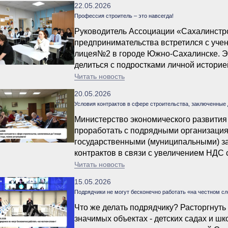
22.05.2026
Профессия строитель – это навсегда!
Руководитель Ассоциации «Сахалинстр
предпринимательства встретился с учен
лицея№2 в городе Южно-Сахалинске. Эк
делиться с подростками личной историе
о выборе жизненного пути, о востребов
Читать новость
двигателе прогресса – стремлении учить
20.05.2026
Условия контрактов в сфере строительства, заключенные д
Министерство экономического развития
проработать с подрядными организация
государственными (муниципальными) з
контрактов в связи с увеличением НДС с
Читать новость
15.05.2026
Подрядчики не могут бесконечно работать «на честном сл
Что же делать подрядчику? Расторгнуть
значимых объектах - детских садах и ш