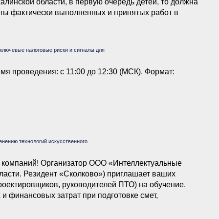
линской области, в первую очередь детей, то должна
ты фактически выполненных и принятых работ в
оциация «Сахалинстрой» обсудила с региональными
ключевые налоговые риски и сигналы для
мя проведения: с 11:00 до 12:30 (МСК). Формат:
нению технологий искусственного
 компаний! Организатор ООО «Интеллектуальные
асти. Резидент «Сколково») приглашает ваших
роектировщиков, руководителей ПТО) на обучение.
и финансовых затрат при подготовке смет,
документации, визуализаций и ведении