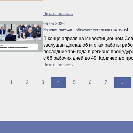
Читать новость
05.05.2026
Иллюзия перехода «победного» количества в качество!
В конце апреля на Инвестиционном Сов
заслушан доклад об итогах работы рабоч
последние три года в регионе процеду
с 66 рабочих дней до 49. Количество пр
(Агентства стратегических инициатив) д
Читать новость
балла.
1
2
3
4
5
6
7
…