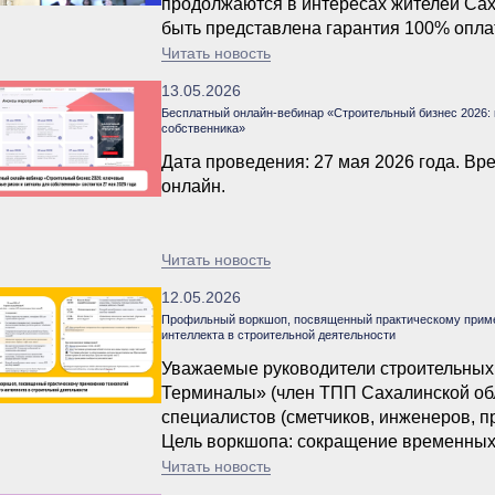
продолжаются в интересах жителей Саха
быть представлена гарантия 100% опла
установленные сроки. Этот вопрос Асс
Читать новость
властями.
13.05.2026
Бесплатный онлайн-вебинар «Строительный бизнес 2026: 
собственника»
Дата проведения: 27 мая 2026 года. Вре
онлайн.
Читать новость
12.05.2026
Профильный воркшоп, посвященный практическому приме
интеллекта в строительной деятельности
Уважаемые руководители строительных
Терминалы» (член ТПП Сахалинской обл
специалистов (сметчиков, инженеров, п
Цель воркшопа: сокращение временных 
коммерческих предложений, тендерной 
Читать новость
корпоративной базы знаний.