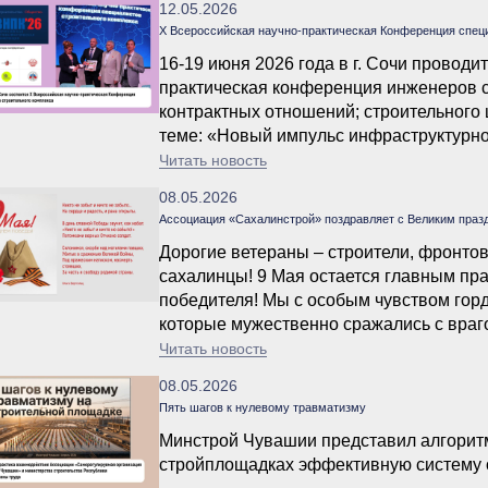
12.05.2026
Х Всероссийская научно-практическая Конференция спец
16-19 июня 2026 года в г. Сочи провод
практическая конференция инженеров с
контрактных отношений; строительного 
теме: «Новый импульс инфраструктурно
градостроительной деятельности. Стро
Читать новость
и подрядчиков при реализации инвестиц
08.05.2026
территориях».
Ассоциация «Сахалинстрой» поздравляет с Великим праз
Дорогие ветераны – строители, фронтов
сахалинцы! 9 Мая остается главным пра
победителя! Мы с особым чувством горд
которые мужественно сражались с враго
Читать новость
08.05.2026
Пять шагов к нулевому травматизму
Минстрой Чувашии представил алгоритм
стройплощадках эффективную систему 