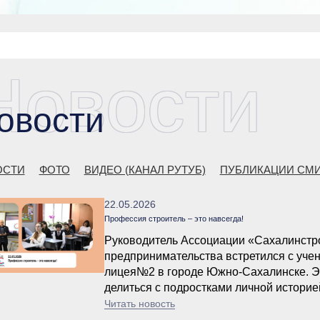
Новости
овости
ОСТИ
ФОТО
ВИДЕО (КАНАЛ РУТУБ)
ПУБЛИКАЦИИ СМ
22.05.2026
Профессия строитель – это навсегда!
Руководитель Ассоциации «Сахалинстр
предпринимательства встретился с учен
лицея№2 в городе Южно-Сахалинске. Эк
делиться с подростками личной историе
о выборе жизненного пути, о востребов
Читать новость
двигателе прогресса – стремлении учить