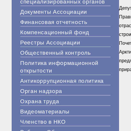
специализированных органов
Депут
Документы Ассоциации
Прави
Финансовая отчетность
отрас
Компенсационный фонд
строи
Реестры Ассоциации
Почет
Аркт
Общественный контроль
предл
Политика информационной
прира
открытости
Антикоррупционная политика
Орган надзора
Охрана труда
Видеоматериалы
Членство в НКО