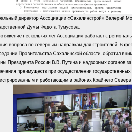
ральный директор Ассоциации «Сахалинстрой» Валерий Мо
дарственной Думы Федота Тумусова.
ротяжение нескольких лет Ассоциация работает с региона
ия вопроса по северным надбавкам для строителей. В фев
седании Правительства Сахалинской области, обратил вним
ны Президента России В.В. Путина и надзорных органов за
печения преимуществ при осуществлении государственных 
гистрированным и работающим в районах Крайнего Севера 