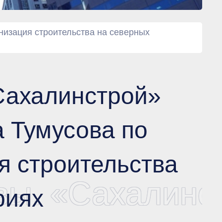
низация строительства на северных
Сахалинстрой»
 Тумусова по
я строительства
вы. «Сахалинс
риях