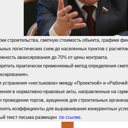
оки строительства, сметную стоимость объекта, графики ф
ьных логистических схем до населенных пунктов с расчето
жность авансирования до 70% от цены контракта.
претить практически применяемый метод определения смет
нсирования».
ля устранения «нестыковок» между «Проектной» и «Рабоче
ения в нормативно-правовые акты, направленные на гармо
и проведении торгов, аукционов для строительных организ
енять коэффициенты для выравнивания конкурентных услов
ый текст письма размещен
по ссылке
.