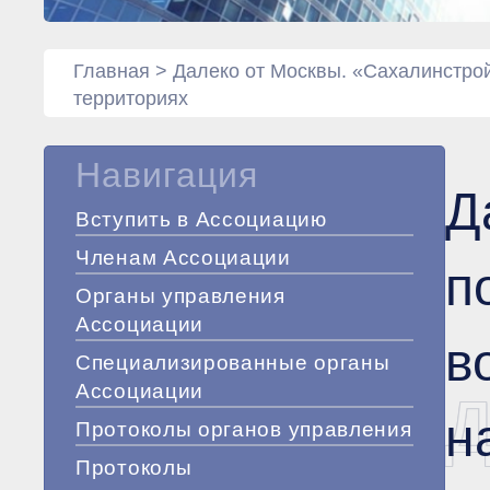
Главная
>
Далеко от Москвы. «Сахалинстро
территориях
Навигация
Д
Вступить в Ассоциацию
Членам Ассоциации
п
Органы управления
Ассоциации
в
Специализированные органы
Ассоциации
Д
н
Протоколы органов управления
Протоколы