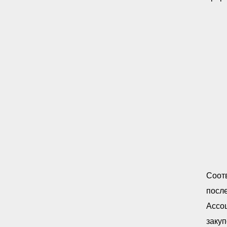
Соот
посл
Ассоц
закуп