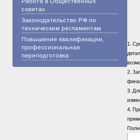
Работа в Общественных
советах
Законодательство РФ по
техническим регламентам
Повышение квалификации,
1. Ср
профессиональная
детал
переподготовка
возмо
2. За
фина
3. Д
измен
4. Пр
прим
Полн