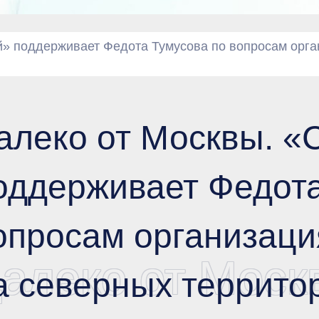
й» поддерживает Федота Тумусова по вопросам орга
алеко от Москвы. «
оддерживает Федота
опросам организаци
алеко от Моск
а северных террито