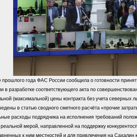
е прошлого года ФАС России сообщила о готовности приня
ии в разработке соответствующего акта по совершенствов
ьной (максимальной) цены контракта без учета северных л
едены в статью сводного сметного расчёта «прочие затраты
ьные расходы подрядчика на исполнения требований полож
 реальной мерой, направленной на поддержку конкурентос
авненных к ним местностей и для привлечения на Сахалин