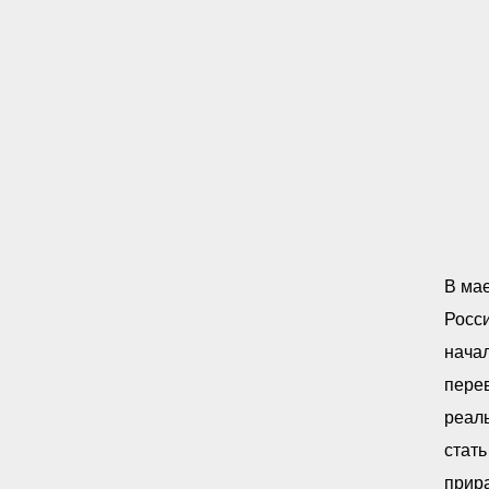
В ма
Росс
начал
перев
реал
стать
прир