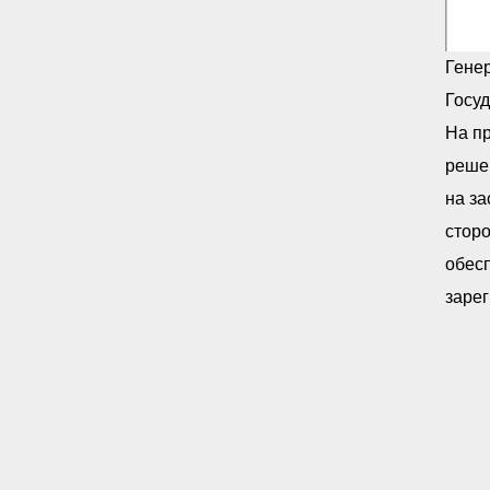
Гене
Госу
На п
решен
на за
сторо
обес
заре