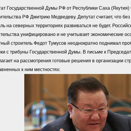
ат Государственной Думы РФ от Республики Саха (Якутия)
тельства РФ Дмитрию Медведеву. Депутат считает, что бе
ль на северных территориях развиваться не будет. Российс
тельства унифицировано и не учитывает экономические осо
ный строитель Федот Тумусов неоднократно поднимал проб
ики с трибуны Государственной Думы. В письме к Председ
агает на рассмотрения готовые решения в организации ст
вненных к ним местностях: