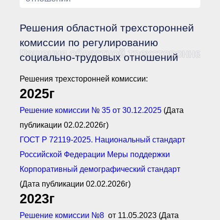
Документы Ассоциации
● Организационные
документы
Решения областной трехсторонней
● Действующие документы
● Сбор предложений во
комиссии по регулированию
внутренние документы
Решения областной трехсторонней к
социально-трудовых отношений
Финансовая отчетность
Компенсационный фонд
Решения трехсторонней комиссии:
Реестры Ассоциации
2025г
● Реестр членов
Ассоциации
«Сахалинстрой»
Решение комиссии № 35 от 30.12.2025
(Дата
● Реестр членов
Ассоциации,
публикации 02.02.2026г)
осуществляющих
строительный контроль
ГОСТ Р 72119-2025. Национальный стандарт
● Реестр членов
Российской Федерации Меры поддержки
объединения
работодателей
Корпоративный демографический стандарт
● Реестр членов
Ассоциации —
(Дата публикации 02.02.2026г)
Застройщиков
2023г
● Реестр членов
Ассоциации — технических
заказчиков
Решение комиссии №8
от 11.05.2023 (Дата