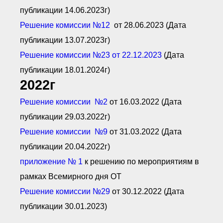
● Реестр членов
публикации 14.06.2023г)
Ассоциации с правом
ООТСУО
Решение комиссии №12
от 28.06.2023 (Дата
● Реестр членов СРО
имеющих строительные
публикации 13.07.2023г)
лаборатории
Решение комиссии №23 от 22.12.2023
(Дата
Архив реестров
публикации 18.01.2024г)
Общественный контроль
2022г
Политика информационной
открытости
Решение комиссии №2
от 16.03.2022 (Дата
Антикоррупционная политика
Орган надзора
публикации 29.03.2022г)
Охрана труда
Решение комиссии №9
от 31.03.2022 (Дата
Видеоматериалы
публикации 20.04.2022г)
Членство в НКО
Работа в Общественных советах
приложение № 1
к решению по мероприятиям в
Законодательство РФ по
рамках Всемирного дня ОТ
техническим регламентам
Повышение квалификации,
Решение комиссии №29
от 30.12.2022 (Дата
профессиональная
переподготовка
публикации 30.01.2023)