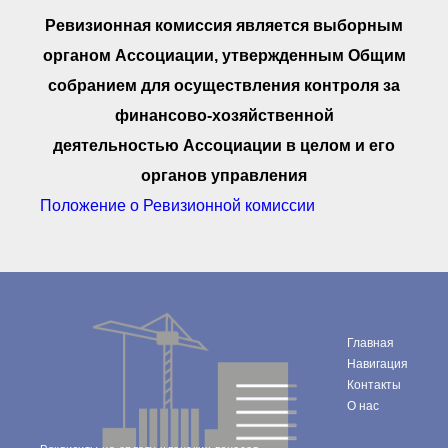
Документы Ассоциации
● Организационные
Ревизионная комиссия является выборным
документы
органом Ассоциации, утвержденным Общим
● Действующие документы
● Сбор предложений во
собранием для осуществления контроля за
внутренние документы
финансово-хозяйственной
Финансовая отчетность
деятельностью Ассоциации в целом и его
Компенсационный фонд
Реестры Ассоциации
органов управления
● Реестр членов
Ассоциации
Положение о Ревизионной комиссии
«Сахалинстрой»
● Реестр членов
Ассоциации,
осуществляющих
строительный контроль
● Реестр членов
объединения
работодателей
Главная
● Реестр членов
Навигация
Ассоциации —
Застройщиков
Контакты
О нас
● Реестр членов
Ассоциации — технических
заказчиков