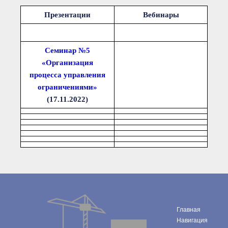
Документы Ассоциации
● Организационные
Презентации
Вебинары
документы
● Действующие документы
● Сбор предложений во
внутренние документы
Семинар №5
«Организация
Финансовая отчетность
процесса управления
Компенсационный фонд
ограничениями»
Реестры Ассоциации
● Реестр членов
(17.11.2022)
Ассоциации
«Сахалинстрой»
● Реестр членов
Ассоциации,
осуществляющих
строительный контроль
● Реестр членов
объединения
работодателей
● Реестр членов
Ассоциации —
Застройщиков
● Реестр членов
Главная
Ассоциации — технических
Навигация
заказчиков