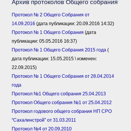
Архив протоколов Общего собрания
Документы Ассоциации
● Организационные
документы
Протокол № 2 О
бщего С
обрания от
● Действующие документы
14.09.2016
(дата публикации: 20.09.2016 14:32)
● Сбор предложений во
внутренние документы
Протокол № 1 Общего Собрания
(дата
Финансовая отчетность
публикации: 05.05.2016 16:37)
Компенсационный фонд
Протокол № 1 Общего Собрания 2015 года
(
Реестры Ассоциации
● Реестр членов
дата публикации: 15.05.2015 \ изменен:
Ассоциации
«Сахалинстрой»
22.09.2015)
● Реестр членов
Ассоциации,
Протокол № 1 Общего Собрания от 28.04.2014
осуществляющих
строительный контроль
года
● Реестр членов
объединения
Протокол №1 Общего собрания 25.04.2013
работодателей
Протокол Общего собрания №1 от 25.04.2012
● Реестр членов
Ассоциации —
Протокол годового общего собрания НП СРО
Застройщиков
● Реестр членов
“Сахалинстрой” от 31.03.2011
Ассоциации — технических
заказчиков
Протокол №4 от 20.09.2010