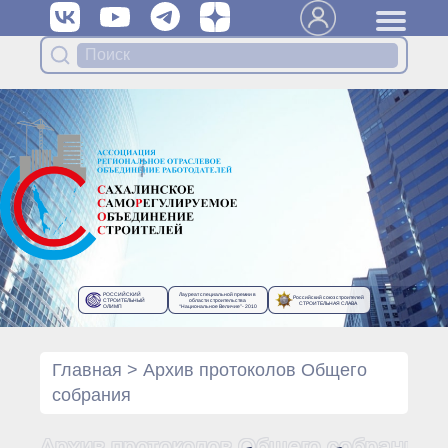
Вступить в Ассоциацию
Членам Ассоциации
Органы управления Ассоциации
● Общее собрание членов
● Правление
● Генеральный директор
Специализированные органы
Ассоциации
● Контрольный комитет
● Дисциплинарный комитет
РОССИЙСКИЙ
Лауреат специальной премии в
Российский союз строителей
● Архив
СТРОИТЕЛЬНЫЙ
области строительства
СТРОИТЕЛЬНАЯ СЛАВА
ОЛИМП
“Национальное Величие”- 2010
Протоколы органов управления
● Протоколы Общего
собрания
Главная
>
Архив протоколов Общего
● Протоколы Правления
собрания
Протоколы специализированных
органов
Архив протоколов Общего собрания