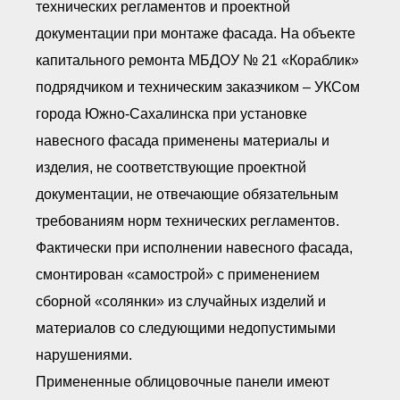
технических регламентов и проектной
● Реестр членов
Ассоциации с правом
документации при монтаже фасада. На объекте
ООТСУО
● Реестр членов СРО
капитального ремонта МБДОУ № 21 «Кораблик»
имеющих строительные
лаборатории
подрядчиком и техническим заказчиком – УКСом
Архив реестров
города Южно-Сахалинска при установке
Общественный контроль
навесного фасада применены материалы и
Политика информационной
открытости
изделия, не соответствующие проектной
Антикоррупционная политика
документации, не отвечающие обязательным
Орган надзора
требованиям норм технических регламентов.
Охрана труда
Видеоматериалы
Фактически при исполнении навесного фасада,
Членство в НКО
смонтирован «самострой» с применением
Работа в Общественных советах
сборной «солянки» из случайных изделий и
Законодательство РФ по
техническим регламентам
материалов со следующими недопустимыми
Повышение квалификации,
нарушениями.
профессиональная
переподготовка
Примененные облицовочные панели имеют