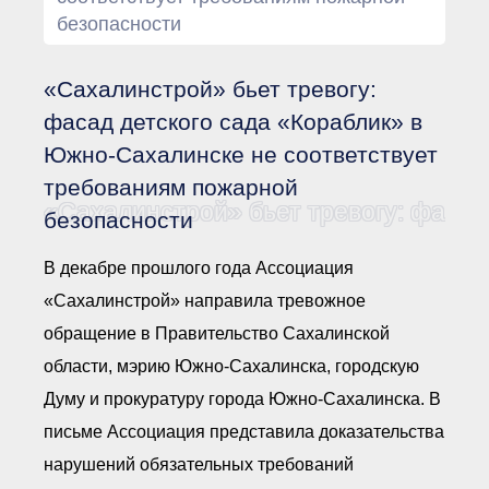
Документы Ассоциации
безопасности
● Организационные
документы
● Действующие документы
«Сахалинстрой» бьет тревогу:
● Сбор предложений во
внутренние документы
фасад детского сада «Кораблик» в
Финансовая отчетность
Южно-Сахалинске не соответствует
Компенсационный фонд
требованиям пожарной
Реестры Ассоциации
● Реестр членов
«Сахалинстрой» бьет тревогу: фасад
безопасности
Ассоциации
«Сахалинстрой»
● Реестр членов
В декабре прошлого года Ассоциация
Ассоциации,
осуществляющих
«Сахалинстрой» направила тревожное
строительный контроль
● Реестр членов
обращение в Правительство Сахалинской
объединения
работодателей
области, мэрию Южно-Сахалинска, городскую
● Реестр членов
Думу и прокуратуру города Южно-Сахалинска. В
Ассоциации —
Застройщиков
письме Ассоциация представила доказательства
● Реестр членов
Ассоциации — технических
нарушений обязательных требований
заказчиков