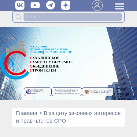
Вступить в Ассоциацию
Членам Ассоциации
Органы управления Ассоциации
● Общее собрание членов
● Правление
● Генеральный директор
Специализированные органы
Ассоциации
● Контрольный комитет
● Дисциплинарный комитет
РОССИЙСКИЙ
Лауреат специальной премии в
Российский союз строителей
● Архив
СТРОИТЕЛЬНЫЙ
области строительства
СТРОИТЕЛЬНАЯ СЛАВА
ОЛИМП
“Национальное Величие”- 2010
Протоколы органов управления
● Протоколы Общего
собрания
Главная
>
В защиту законных интересов
● Протоколы Правления
и прав членов СРО
Протоколы специализированных
органов