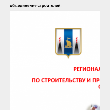
● Реестр членов
объединение строителей
.
Ассоциации с правом
ООТСУО
● Реестр членов СРО
имеющих строительные
лаборатории
Архив реестров
Общественный контроль
Политика информационной
открытости
Антикоррупционная политика
Орган надзора
Охрана труда
Видеоматериалы
Членство в НКО
Работа в Общественных советах
Законодательство РФ по
техническим регламентам
Повышение квалификации,
профессиональная
переподготовка