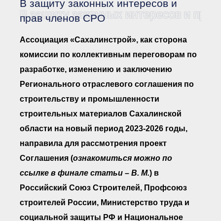
В защиту законных интересов и
Документы Ассоциации
● Организационные
В защиту законных интересов и прав
прав членов СРО
документы
● Действующие документы
Ассоциация «Сахалинстрой», как сторона
● Сбор предложений во
внутренние документы
комиссии по коллективным переговорам по
Финансовая отчетность
разработке, изменению и заключению
Компенсационный фонд
Регионального отраслевого соглашения по
Реестры Ассоциации
● Реестр членов
строительству и промышленности
Ассоциации
«Сахалинстрой»
строительных материалов Сахалинской
● Реестр членов
Ассоциации,
области на новый период 2023-2026 годы,
осуществляющих
строительный контроль
направила для рассмотрения
проект
● Реестр членов
объединения
Соглашения (
ознакомиться можно по
работодателей
ссылке в финале статьи – В. М.
) в
● Реестр членов
Ассоциации —
Российский Союз Строителей, Профсоюз
Застройщиков
● Реестр членов
строителей России, Министерство труда и
Ассоциации — технических
заказчиков
социальной защиты РФ и Национальное