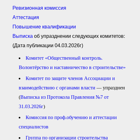
Документы Ассоциации
● Организационные
Ревизионная комиссия
документы
Аттестация
● Действующие документы
● Сбор предложений во
Повышение квалификации
внутренние документы
Выписка
об упразднении следующих комитетов:
Финансовая отчетность
(Дата публикации 04.03.2026г)
Компенсационный фонд
Реестры Ассоциации
Комитет «Общественный контроль.
● Реестр членов
Ассоциации
Волонтёрство и наставничество в строительстве»
«Сахалинстрой»
● Реестр членов
Комитет по защите членов Ассоциации и
Ассоциации,
осуществляющих
взаимодействию с органами власти
— упразднен
строительный контроль
● Реестр членов
(
Выписка из Протокола Правления №7 от
объединения
работодателей
31.03.2026г
)
● Реестр членов
Ассоциации —
Комиссия по проф.обучению и аттестации
Застройщиков
специалистов
● Реестр членов
Ассоциации — технических
заказчиков
Группа по организации строительства