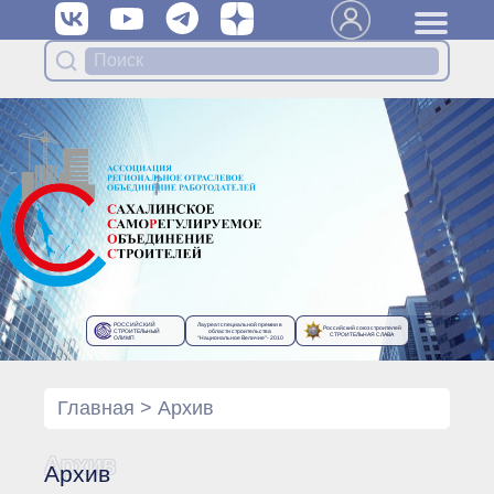
Вступить в Ассоциацию
Членам Ассоциации
Органы управления Ассоциации
● Общее собрание членов
● Правление
● Генеральный директор
Специализированные органы
Ассоциации
● Контрольный комитет
● Дисциплинарный комитет
РОССИЙСКИЙ
Лауреат специальной премии в
Российский союз строителей
● Архив
СТРОИТЕЛЬНЫЙ
области строительства
СТРОИТЕЛЬНАЯ СЛАВА
ОЛИМП
“Национальное Величие”- 2010
Протоколы органов управления
● Протоколы Общего
собрания
Главная
>
Архив
● Протоколы Правления
Протоколы специализированных
Архив
Архив
органов