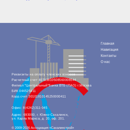
● Реестр членов
Ассоциации с правом
ООТСУО
● Реестр членов СРО
имеющих строительные
лаборатории
Архив реестров
Общественный контроль
Главная
Политика информационной
Навигация
открытости
Контакты
Антикоррупционная политика
О нас
Орган надзора
Охрана труда
Реквизиты на оплату членских взносов
Видеоматериалы
Расчетный счет 40703810508560008544
Филиал "Центральный"Банка ВТБ (ПАО) г.Москва
Членство в НКО
БИК 044525411
Работа в Общественных советах
Корр.счет 30101810145250000411
Законодательство РФ по
техническим регламентам
Офис: 8(4242)311-045
Повышение квалификации,
Адрес: 693000, г. Южно-Сахалинск,
профессиональная
ул. Карла Маркса, д. 20, оф. 201.
переподготовка
© 2009-2026 Ассоциация «Сахалинстрой»