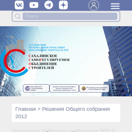
Вступить в Ассоциацию
Членам Ассоциации
Органы управления Ассоциации
● Общее собрание членов
● Правление
● Генеральный директор
Специализированные органы
Ассоциации
● Контрольный комитет
● Дисциплинарный комитет
РОССИЙСКИЙ
Лауреат специальной премии в
Российский союз строителей
● Архив
СТРОИТЕЛЬНЫЙ
области строительства
СТРОИТЕЛЬНАЯ СЛАВА
ОЛИМП
“Национальное Величие”- 2010
Протоколы органов управления
● Протоколы Общего
собрания
Главная
>
Решения Общего собрания
● Протоколы Правления
2012
Протоколы специализированных
органов
Решения Общего собрания 2012