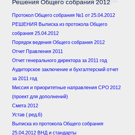
Решения Общего собрания 2012
Документы Ассоциации
● Организационные
документы
Протокол Общего собрания №1 от 25.04.2012
● Действующие документы
РЕШЕНИЯ Выписка из протокола Общего
● Сбор предложений во
внутренние документы
собрания 25.04.2012
Финансовая отчетность
Порядок ведения Общего собрания 2012
Компенсационный фонд
Отчет Правления 2011
Реестры Ассоциации
● Реестр членов
Отчет генерального директора за 2011 год
Ассоциации
«Сахалинстрой»
Аудиторское заключение и бухгалтерский отчет
● Реестр членов
Ассоциации,
за 2011 год
осуществляющих
строительный контроль
Миссия и приоритетные направления СРО 2012
● Реестр членов
объединения
(проект для дополнений)
работодателей
Смета 2012
● Реестр членов
Ассоциации —
Устав ( ред.6)
Застройщиков
● Реестр членов
Выписка из протокола Общего собрания
Ассоциации — технических
заказчиков
25.04.2012 ВНД и стандарты