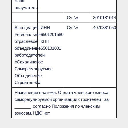
Банк
получателя
Сч.№
301018101452500
Ассоциация
ИНН
Сч.№
407038105085600
Региональное
6501201580
отраслевое
КПП
объединение
650101001
работодателей
«Сахалинское
Саморегулируемое
Объединение
Строителей»
Назначение платежа: Оплата членского взноса
саморегулируемой организации строителей за
_______ согласно Положения по членским
взносам. НДС нет