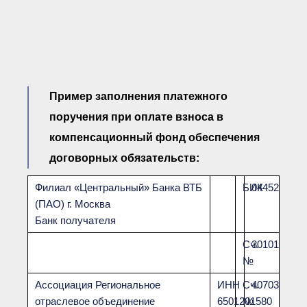
Пример заполнения платежного
поручения при оплате взноса в
компенсационный фонд обеспечения
договорных обязательств:
Филиал «Центральный» Банка ВТБ
БИК
044525411
(ПАО) г. Москва
Банк получателя
Сч.
3010181014
№
Ассоциация Региональное
ИНН
Сч.
4070381000
отраслевое объединение
6501201580
№