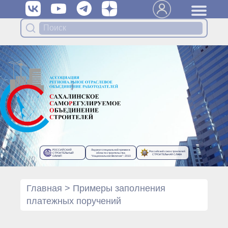
Вступить в Ассоциацию
Членам Ассоциации
Органы управления Ассоциации
● Общее собрание членов
● Правление
● Генеральный директор
Специализированные органы
Ассоциации
● Контрольный комитет
● Дисциплинарный комитет
РОССИЙСКИЙ
Лауреат специальной премии в
Российский союз строителей
● Архив
СТРОИТЕЛЬНЫЙ
области строительства
СТРОИТЕЛЬНАЯ СЛАВА
ОЛИМП
“Национальное Величие”- 2010
Протоколы органов управления
● Протоколы Общего
собрания
Главная
>
Примеры заполнения
● Протоколы Правления
платежных поручений
Протоколы специализированных
органов