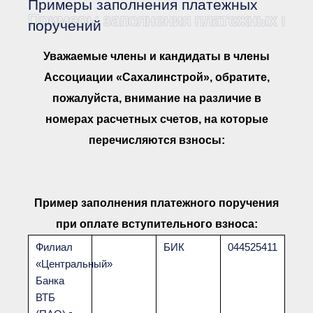
Примеры заполнения платежных
Документы Ассоциации
● Организационные
Примеры заполнения платежных пор
поручений
документы
● Действующие документы
Уважаемые члены и кандидаты в члены
● Сбор предложений во
внутренние документы
Ассоциации «Сахалинстрой», обратите,
Финансовая отчетность
пожалуйста, внимание на различие в
Компенсационный фонд
номерах расчетных счетов, на которые
Реестры Ассоциации
● Реестр членов
перечисляются взносы:
Ассоциации
«Сахалинстрой»
● Реестр членов
Ассоциации,
осуществляющих
строительный контроль
Пример заполнения платежного поручения
● Реестр членов
объединения
при оплате вступительного взноса:
работодателей
Филиал
БИК
044525411
● Реестр членов
Ассоциации —
«Центральный»
Застройщиков
Банка
● Реестр членов
Ассоциации — технических
ВТБ
заказчиков