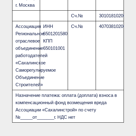
г. Москва
Сч.№
301018102000000
Ассоциация
ИНН
Сч.№
407038102000000
Региональное
6501201580
отраслевое
КПП
объединение
650101001
работодателей
«Сахалинское
Саморегулируемое
Объединение
Строителей»
Назначение платежа: оплата (доплата) взноса в
компенсационный фонд возмещения вреда
Ассоциации «Сахалинстрой» по счету
№_____от_______г. НДС нет